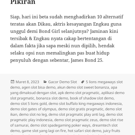
Pikiran
Siap, hari ini beta sudah menghadirkan 10 alternatif
teratas akan Dikau, aktris kesayangan Engkau guna
unggul demi Bond Girl selanjutnya? Jaminan kini
tersibak & Engkau nyata cakap bertentangan di
dalam fakta jika sapa meski nun dipilih, hendak
selaku opsi nun memalingkan pas buat hidup
penyuluh dengan sebentar, James Bond 25.
Diposkan
Kategori
Tag
Maret 8, 2023
Gacor Demo Slot
5 lions megaways slot
pada
demo
,
agen slot bisa demo
,
akun demo slot sweet bonanza
,
apa
yang dimaksud dengan slot
,
apk demo slot pragmatic
,
aplikasi demo
slot pragmatic
,
bonanza slot demo
,
book of shadow slot demo
,
demo slot 5 lions gold
,
demo slot buffalo king megaways indonesia
,
demo slot gates of olympus
,
demo slot gratis pragmatic
,
demo slot
ikan
,
demo slot no leg
,
demo slot pragmatic play anti lag
,
demo slot
pragmatic play indonesia
,
demo slot pragmatic zeus
,
demo slot rise
of samurai
,
demo slot spadegaming poker ways
,
dreamtech slot
demo
,
game slot yang lagi on fire
,
hot safari slot demo
,
juicy fruits