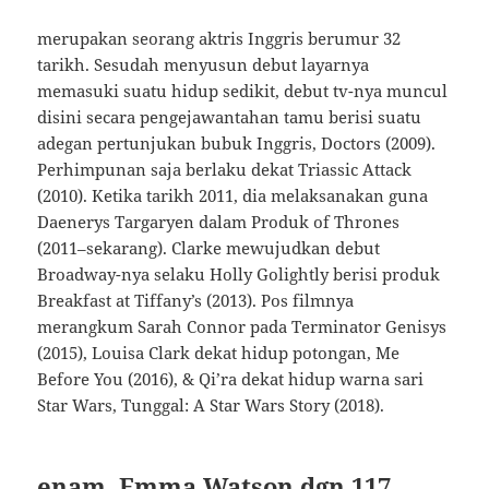
merupakan seorang aktris Inggris berumur 32
tarikh. Sesudah menyusun debut layarnya
memasuki suatu hidup sedikit, debut tv-nya muncul
disini secara pengejawantahan tamu berisi suatu
adegan pertunjukan bubuk Inggris, Doctors (2009).
Perhimpunan saja berlaku dekat Triassic Attack
(2010). Ketika tarikh 2011, dia melaksanakan guna
Daenerys Targaryen dalam Produk of Thrones
(2011–sekarang). Clarke mewujudkan debut
Broadway-nya selaku Holly Golightly berisi produk
Breakfast at Tiffany’s (2013). Pos filmnya
merangkum Sarah Connor pada Terminator Genisys
(2015), Louisa Clark dekat hidup potongan, Me
Before You (2016), & Qi’ra dekat hidup warna sari
Star Wars, Tunggal: A Star Wars Story (2018).
enam. Emma Watson dgn 117