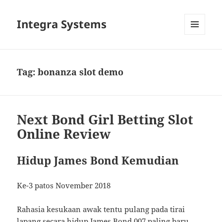
Integra Systems
MENU
DAN
WIDGET
Tag:
bonanza slot demo
Next Bond Girl Betting Slot
Online Review
Hidup James Bond Kemudian
Ke-3 patos November 2018
Rahasia kesukaan awak tentu pulang pada tirai
lapang secara hidup James Bond 007 paling baru