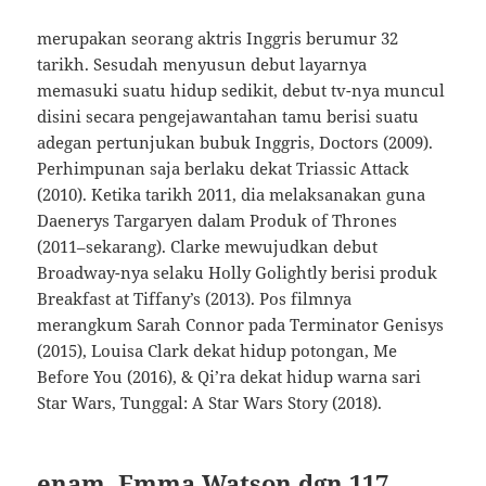
merupakan seorang aktris Inggris berumur 32
tarikh. Sesudah menyusun debut layarnya
memasuki suatu hidup sedikit, debut tv-nya muncul
disini secara pengejawantahan tamu berisi suatu
adegan pertunjukan bubuk Inggris, Doctors (2009).
Perhimpunan saja berlaku dekat Triassic Attack
(2010). Ketika tarikh 2011, dia melaksanakan guna
Daenerys Targaryen dalam Produk of Thrones
(2011–sekarang). Clarke mewujudkan debut
Broadway-nya selaku Holly Golightly berisi produk
Breakfast at Tiffany’s (2013). Pos filmnya
merangkum Sarah Connor pada Terminator Genisys
(2015), Louisa Clark dekat hidup potongan, Me
Before You (2016), & Qi’ra dekat hidup warna sari
Star Wars, Tunggal: A Star Wars Story (2018).
enam. Emma Watson dgn 117