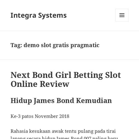
Integra Systems
MENU
DAN
WIDGET
Tag:
demo slot gratis pragmatic
Next Bond Girl Betting Slot
Online Review
Hidup James Bond Kemudian
Ke-3 patos November 2018
Rahasia kesukaan awak tentu pulang pada tirai
lapang secara hidup James Bond 007 paling baru