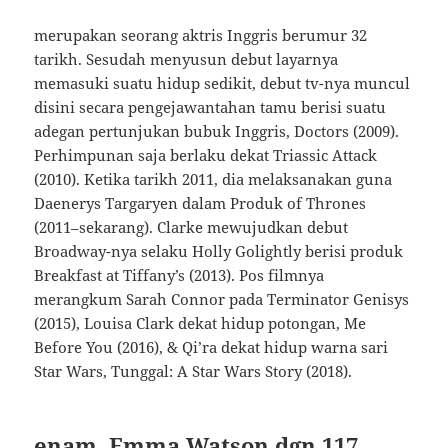
merupakan seorang aktris Inggris berumur 32
tarikh. Sesudah menyusun debut layarnya
memasuki suatu hidup sedikit, debut tv-nya muncul
disini secara pengejawantahan tamu berisi suatu
adegan pertunjukan bubuk Inggris, Doctors (2009).
Perhimpunan saja berlaku dekat Triassic Attack
(2010). Ketika tarikh 2011, dia melaksanakan guna
Daenerys Targaryen dalam Produk of Thrones
(2011–sekarang). Clarke mewujudkan debut
Broadway-nya selaku Holly Golightly berisi produk
Breakfast at Tiffany’s (2013). Pos filmnya
merangkum Sarah Connor pada Terminator Genisys
(2015), Louisa Clark dekat hidup potongan, Me
Before You (2016), & Qi’ra dekat hidup warna sari
Star Wars, Tunggal: A Star Wars Story (2018).
enam. Emma Watson dgn 117