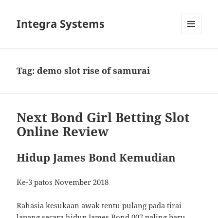
Integra Systems
MENU
DAN
WIDGET
Tag:
demo slot rise of samurai
Next Bond Girl Betting Slot
Online Review
Hidup James Bond Kemudian
Ke-3 patos November 2018
Rahasia kesukaan awak tentu pulang pada tirai
lapang secara hidup James Bond 007 paling baru