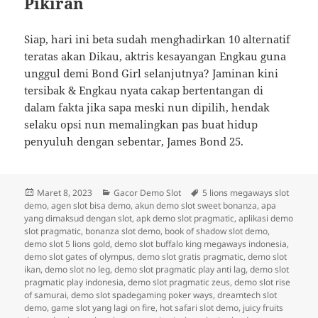
Pikiran
Siap, hari ini beta sudah menghadirkan 10 alternatif
teratas akan Dikau, aktris kesayangan Engkau guna
unggul demi Bond Girl selanjutnya? Jaminan kini
tersibak & Engkau nyata cakap bertentangan di
dalam fakta jika sapa meski nun dipilih, hendak
selaku opsi nun memalingkan pas buat hidup
penyuluh dengan sebentar, James Bond 25.
Diposkan
Kategori
Tag
Maret 8, 2023
Gacor Demo Slot
5 lions megaways slot
pada
demo
,
agen slot bisa demo
,
akun demo slot sweet bonanza
,
apa
yang dimaksud dengan slot
,
apk demo slot pragmatic
,
aplikasi demo
slot pragmatic
,
bonanza slot demo
,
book of shadow slot demo
,
demo slot 5 lions gold
,
demo slot buffalo king megaways indonesia
,
demo slot gates of olympus
,
demo slot gratis pragmatic
,
demo slot
ikan
,
demo slot no leg
,
demo slot pragmatic play anti lag
,
demo slot
pragmatic play indonesia
,
demo slot pragmatic zeus
,
demo slot rise
of samurai
,
demo slot spadegaming poker ways
,
dreamtech slot
demo
,
game slot yang lagi on fire
,
hot safari slot demo
,
juicy fruits