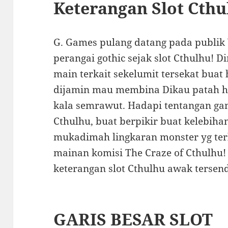
Keterangan Slot Cthu
G. Games pulang datang pada publik
perangai gothic sejak slot Cthulhu! D
main terkait sekelumit tersekat buat
dijamin mau membina Dikau patah ha
kala semrawut. Hadapi tentangan gan
Cthulhu, buat berpikir buat kelebih
mukadimah lingkaran monster yg te
mainan komisi The Craze of Cthulhu
keterangan slot Cthulhu awak tersend
GARIS BESAR SLOT