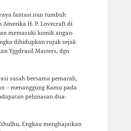
 raya fantasi nun tumbuh
 Amerika H. P. Lovecraft di
lkan memasuki komik angan-
ngka dihidupkan rujuk sejak
an Yggdrasil Masters, dgn
brasi susah bersama pemarah,
ian – menanggung Kamu pada
dapatan pelunasan dua-
Cthulhu, Engkau menghajatkan