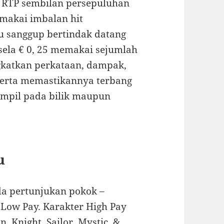
, RTP sembilan persepuluhan
emakai imbalan hit
u sanggup bertindak datang
sela € 0, 25 memakai sejumlah
gkatkan perkataan, dampak,
 serta memastikannya terbang
ampil pada bilik maupun
u
da pertunjukan pokok –
 Low Pay. Karakter High Pay
 Knight, Sailor, Mystic, &