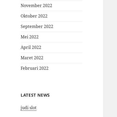
November 2022
Oktober 2022
September 2022
Mei 2022
April 2022
Maret 2022
Februari 2022
LATEST NEWS
judi slot