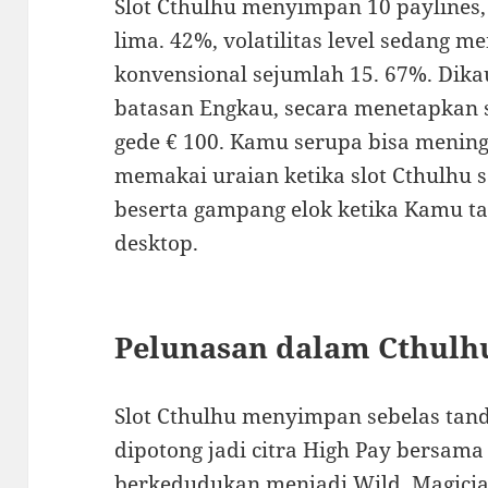
Slot Cthulhu menyimpan 10 paylines
lima. 42%, volatilitas level sedang m
konvensional sejumlah 15. 67%. Dika
batasan Engkau, secara menetapkan 
gede € 100. Kamu serupa bisa menin
memakai uraian ketika slot Cthulhu
beserta gampang elok ketika Kamu t
desktop.
Pelunasan dalam Cthulh
Slot Cthulhu menyimpan sebelas tan
dipotong jadi citra High Pay bersama
berkedudukan menjadi Wild, Magician,