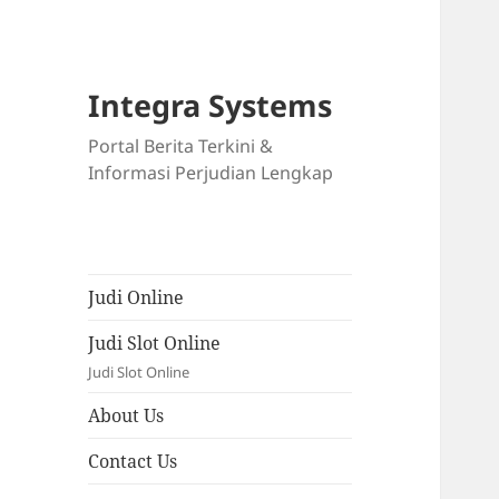
Integra Systems
Portal Berita Terkini &
Informasi Perjudian Lengkap
Judi Online
Judi Slot Online
Judi Slot Online
About Us
Contact Us