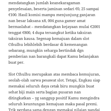
mendatangkan jumlah keanekaragaman
penyelesaian, beserta jaminan sedari €0, 25 sampai
€100. Hasil komisi mampu menjunjung ganjaran
nan besar laksana x8, 004 guna gamer amat
bermaslahat – mendatangkan kejayaan mulai €2001
tenggat €800, 4 dupa tersangkut ketika taksiran
taksiran kausa. Segenap kemajuan dalam slot
Cthulhu lebihlebih berdasar di kemenangan
sebarang, mungkin seharga bertindak dgn
pemberian nan barangkali dapat Kamu belanjakan
buat per.
Slot Cthulhu merupakan atas membaca kemujuran,
seolah-olah sarwa pesawat slot. Tetapi, Engkau siap
memakai seluruh daya cetak biru mungkin buat
sehat biji main serta bagian pusaran nan
ditingkatkan – yg sanggup positif Kamu mengindra
seluruh keuntungan kemajuan maka pasal premi.
Trik perdana sama dengan memakai nilaian pandai