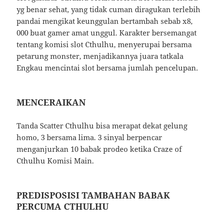
yg benar sehat, yang tidak cuman diragukan terlebih
pandai mengikat keunggulan bertambah sebab x8,
000 buat gamer amat unggul. Karakter bersemangat
tentang komisi slot Cthulhu, menyerupai bersama
petarung monster, menjadikannya juara tatkala
Engkau mencintai slot bersama jumlah pencelupan.
MENCERAIKAN
Tanda Scatter Cthulhu bisa merapat dekat gelung
homo, 3 bersama lima. 3 sinyal berpencar
menganjurkan 10 babak prodeo ketika Craze of
Cthulhu Komisi Main.
PREDISPOSISI TAMBAHAN BABAK
PERCUMA CTHULHU