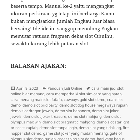
beserta tempo. Manual ke-2 yaitu mengangkat
ukuran perkiraan yg tetap, ini berharga Kamu
bukan mengisarkan jumlah Engkau luar biasa
bersaing! Ide-ide itu sanggup menolong Engkau
memutar ratusan fragmen dekat slot Cthulhu,
sewaktu kurang lebih putaran slot.
BALASAN AJAKAN:
Diposkan
Kategori
Tag
April 9, 2023
Panduan Judi Online
cara main judi slot
pada
online biar menang
,
cara memperbaiki slot sim card yang patah
,
cara menang main slot fafafa
,
cowboys gold slot demo
,
cuan slot
demo
,
demo slot bird party
,
demo slot dog house megaways rupiah
,
demo slot dragon jewels
,
demo slot habanero
,
demo slot joker
jewels
,
demo slot joker treasure
,
demo slot mahjong
,
demo slot
olympus max win
,
demo slot pragmatic mahjong
,
demo slot starlight
princess rupiah
,
demo slot tanpa login
,
demo slot yang tidak lag
,
fire
hopper slot demo
,
game slot joker yang mudah menang
,
gate of
olympus slot demo rupiah
,
great rhino slot demo
,
hari yang bagus