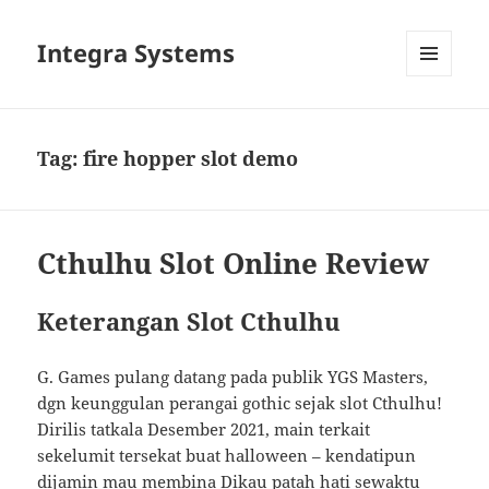
Integra Systems
MENU
DAN
WIDGET
Tag:
fire hopper slot demo
Cthulhu Slot Online Review
Keterangan Slot Cthulhu
G. Games pulang datang pada publik YGS Masters,
dgn keunggulan perangai gothic sejak slot Cthulhu!
Dirilis tatkala Desember 2021, main terkait
sekelumit tersekat buat halloween – kendatipun
dijamin mau membina Dikau patah hati sewaktu