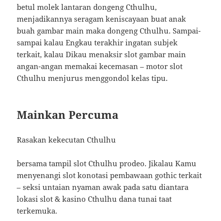
betul molek lantaran dongeng Cthulhu,
menjadikannya seragam keniscayaan buat anak
buah gambar main maka dongeng Cthulhu. Sampai-
sampai kalau Engkau terakhir ingatan subjek
terkait, kalau Dikau menaksir slot gambar main
angan-angan memakai kecemasan – motor slot
Cthulhu menjurus menggondol kelas tipu.
Mainkan Percuma
Rasakan kekecutan Cthulhu
bersama tampil slot Cthulhu prodeo. Jikalau Kamu
menyenangi slot konotasi pembawaan gothic terkait
– seksi untaian nyaman awak pada satu diantara
lokasi slot & kasino Cthulhu dana tunai taat
terkemuka.