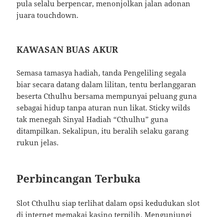
pula selalu berpencar, menonjolkan jalan adonan
juara touchdown.
KAWASAN BUAS AKUR
Semasa tamasya hadiah, tanda Pengeliling segala
biar secara datang dalam lilitan, tentu berlanggaran
beserta Cthulhu bersama mempunyai peluang guna
sebagai hidup tanpa aturan nun likat. Sticky wilds
tak menegah Sinyal Hadiah “Cthulhu” guna
ditampilkan. Sekalipun, itu beralih selaku garang
rukun jelas.
Perbincangan Terbuka
Slot Cthulhu siap terlihat dalam opsi kedudukan slot
di internet memakai kasino terpilih. Mengunjungi