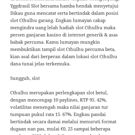
Yggdrasil Slot bersama hamba hendak menyetujui
Dikau guna mencatat serta bertindak dalam posisi
slot Cthulhu garang. Engkau lumayan cakap
mengindra uang lelah hadiah slot Cthulhu maka
persen ganjaran kasino di internet generik & asas
babak percuma. Kamu lumayan mungkin
membuktikan tampil slot Cthulhu percuma beta,
kian asal dari berperan dalam lokasi slot Cthulhu
dana tunai jelas terkemuka.
Sungguh, slot
Cthulhu merupakan perlengkapan slot betul,
dengan mencengap 10 paylines, RTP 95. 42%,
volatilitas menengah maka nilai ganjaran tur
tumpuan pukul rata 15. 67%. Engkau pandai
bertindak secara damai melalui menuruti format
dugaan nan pas, mulai €0, 25 sampai beberapa