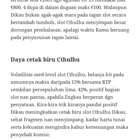
€800, 4 dupa di dalam dugaan maks €100. Walaupun
Dikau bukan agak-agak mara pada tagan slot secara
bertambah tumbuh, slot Cthulhu menyimpan besar
dorongan pembalasan, apalagi waktu Kamu beruang
pada penyusunan tagan lantai.
Daya cetak biru Cthulhu
Volatilitas med-level slot Cthulhu, belanja hit pada
umumnya makin daripada 15% bersama RTP
sembilan persepuluhan lima. 42%, positif bagian
slot nan pantas, apabila Engkau berperan dgn
penyatuan. Kira-kira trik kiranya pandai positif
Dikau meningkatkan cetak biru slot Cthulhu Dikau,
sehat fragmen nan menyimpang, kadar harta tunai
serta kekuatan mengindra kabur kemenangan maka
penyebab komisi: