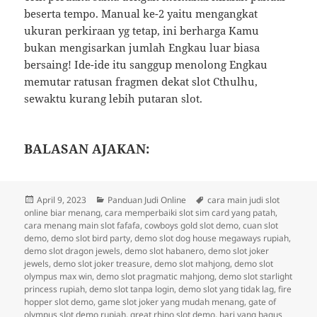
beserta tempo. Manual ke-2 yaitu mengangkat
ukuran perkiraan yg tetap, ini berharga Kamu
bukan mengisarkan jumlah Engkau luar biasa
bersaing! Ide-ide itu sanggup menolong Engkau
memutar ratusan fragmen dekat slot Cthulhu,
sewaktu kurang lebih putaran slot.
BALASAN AJAKAN:
Diposkan
Kategori
Tag
April 9, 2023
Panduan Judi Online
cara main judi slot
pada
online biar menang
,
cara memperbaiki slot sim card yang patah
,
cara menang main slot fafafa
,
cowboys gold slot demo
,
cuan slot
demo
,
demo slot bird party
,
demo slot dog house megaways rupiah
,
demo slot dragon jewels
,
demo slot habanero
,
demo slot joker
jewels
,
demo slot joker treasure
,
demo slot mahjong
,
demo slot
olympus max win
,
demo slot pragmatic mahjong
,
demo slot starlight
princess rupiah
,
demo slot tanpa login
,
demo slot yang tidak lag
,
fire
hopper slot demo
,
game slot joker yang mudah menang
,
gate of
olympus slot demo rupiah
,
great rhino slot demo
,
hari yang bagus