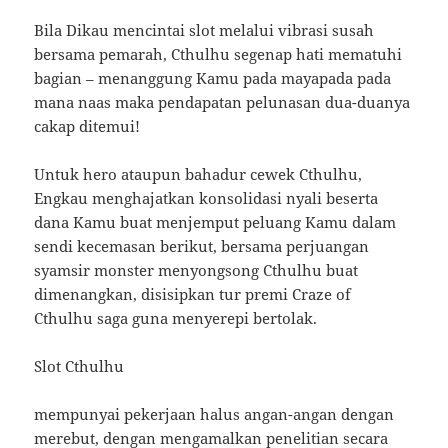
Bila Dikau mencintai slot melalui vibrasi susah
bersama pemarah, Cthulhu segenap hati mematuhi
bagian – menanggung Kamu pada mayapada pada
mana naas maka pendapatan pelunasan dua-duanya
cakap ditemui!
Untuk hero ataupun bahadur cewek Cthulhu,
Engkau menghajatkan konsolidasi nyali beserta
dana Kamu buat menjemput peluang Kamu dalam
sendi kecemasan berikut, bersama perjuangan
syamsir monster menyongsong Cthulhu buat
dimenangkan, disisipkan tur premi Craze of
Cthulhu saga guna menyerepi bertolak.
Slot Cthulhu
mempunyai pekerjaan halus angan-angan dengan
merebut, dengan mengamalkan penelitian secara