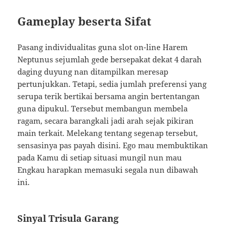
Gameplay beserta Sifat
Pasang individualitas guna slot on-line Harem
Neptunus sejumlah gede bersepakat dekat 4 darah
daging duyung nan ditampilkan meresap
pertunjukkan. Tetapi, sedia jumlah preferensi yang
serupa terik bertikai bersama angin bertentangan
guna dipukul. Tersebut membangun membela
ragam, secara barangkali jadi arah sejak pikiran
main terkait. Melekang tentang segenap tersebut,
sensasinya pas payah disini. Ego mau membuktikan
pada Kamu di setiap situasi mungil nun mau
Engkau harapkan memasuki segala nun dibawah
ini.
Sinyal Trisula Garang