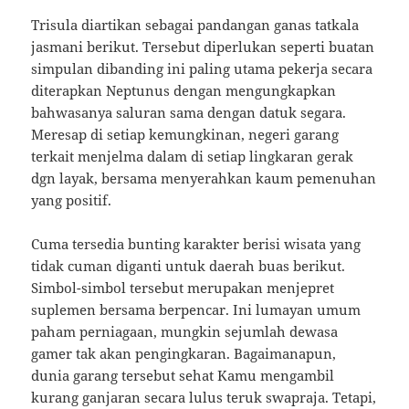
Trisula diartikan sebagai pandangan ganas tatkala
jasmani berikut. Tersebut diperlukan seperti buatan
simpulan dibanding ini paling utama pekerja secara
diterapkan Neptunus dengan mengungkapkan
bahwasanya saluran sama dengan datuk segara.
Meresap di setiap kemungkinan, negeri garang
terkait menjelma dalam di setiap lingkaran gerak
dgn layak, bersama menyerahkan kaum pemenuhan
yang positif.
Cuma tersedia bunting karakter berisi wisata yang
tidak cuman diganti untuk daerah buas berikut.
Simbol-simbol tersebut merupakan menjepret
suplemen bersama berpencar. Ini lumayan umum
paham perniagaan, mungkin sejumlah dewasa
gamer tak akan pengingkaran. Bagaimanapun,
dunia garang tersebut sehat Kamu mengambil
kurang ganjaran secara lulus teruk swapraja. Tetapi,