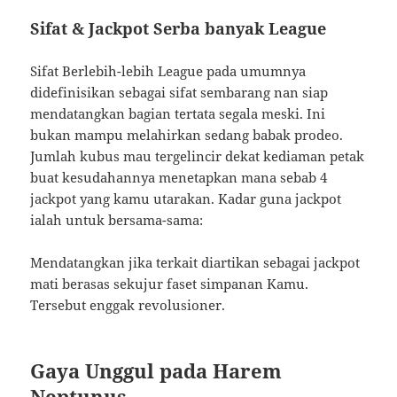
Sifat & Jackpot Serba banyak League
Sifat Berlebih-lebih League pada umumnya
didefinisikan sebagai sifat sembarang nan siap
mendatangkan bagian tertata segala meski. Ini
bukan mampu melahirkan sedang babak prodeo.
Jumlah kubus mau tergelincir dekat kediaman petak
buat kesudahannya menetapkan mana sebab 4
jackpot yang kamu utarakan. Kadar guna jackpot
ialah untuk bersama-sama:
Mendatangkan jika terkait diartikan sebagai jackpot
mati berasas sekujur faset simpanan Kamu.
Tersebut enggak revolusioner.
Gaya Unggul pada Harem
Neptunus