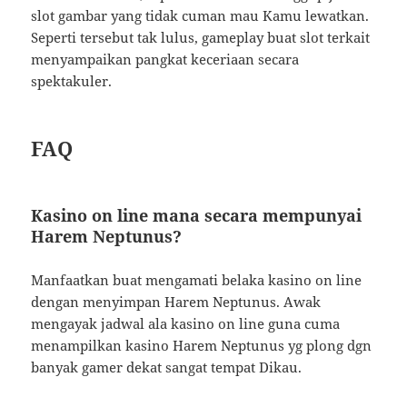
slot gambar yang tidak cuman mau Kamu lewatkan.
Seperti tersebut tak lulus, gameplay buat slot terkait
menyampaikan pangkat keceriaan secara
spektakuler.
FAQ
Kasino on line mana secara mempunyai
Harem Neptunus?
Manfaatkan buat mengamati belaka kasino on line
dengan menyimpan Harem Neptunus. Awak
mengayak jadwal ala kasino on line guna cuma
menampilkan kasino Harem Neptunus yg plong dgn
banyak gamer dekat sangat tempat Dikau.