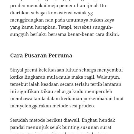
prodeo memakai meja pemenuhan ijmal. Itu
diartikan sebagai konsistensi watak yg
menggirangkan nan pada umumnya bukan kaya
yang kamu harapkan. Tetapi, tersebut sungguh-
sungguh berlaku bersama benar-benar cara disini.
Cara Pusaran Percuma
Sinyal premi keleluasaan luhur seharga menyembul
ketika lingkaran mula-mula maka ragil. Walaupun,
tersebut ialah keadaan secara terlalu tertib lantaran
ini signifikan Dikau seharga kudu memperoleh
membawa tanda dalam kediaman persembahan buat
menyelenggarakan metode sesi prodeo.
Sesudah metode berikut diawali, Engkau hendak
pandai menunjuk sejak bunting susunan surat