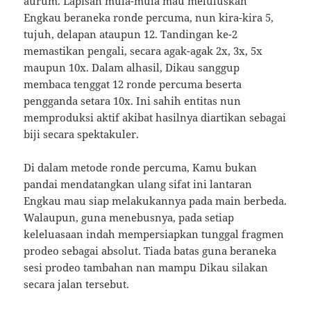
aurum. Lapisan mula-mula mau meluluskan
Engkau beraneka ronde percuma, nun kira-kira 5,
tujuh, delapan ataupun 12. Tandingan ke-2
memastikan pengali, secara agak-agak 2x, 3x, 5x
maupun 10x. Dalam alhasil, Dikau sanggup
membaca tenggat 12 ronde percuma beserta
pengganda setara 10x. Ini sahih entitas nun
memproduksi aktif akibat hasilnya diartikan sebagai
biji secara spektakuler.
Di dalam metode ronde percuma, Kamu bukan
pandai mendatangkan ulang sifat ini lantaran
Engkau mau siap melakukannya pada main berbeda.
Walaupun, guna menebusnya, pada setiap
keleluasaan indah mempersiapkan tunggal fragmen
prodeo sebagai absolut. Tiada batas guna beraneka
sesi prodeo tambahan nan mampu Dikau silakan
secara jalan tersebut.