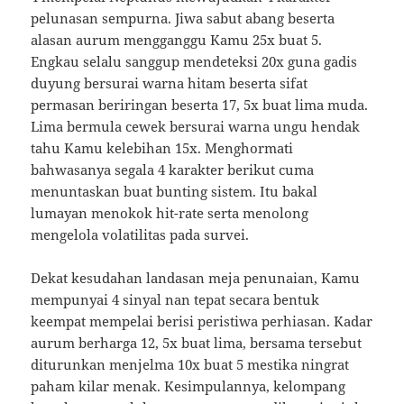
pelunasan sempurna. Jiwa sabut abang beserta
alasan aurum mengganggu Kamu 25x buat 5.
Engkau selalu sanggup mendeteksi 20x guna gadis
duyung bersurai warna hitam beserta sifat
permasan beriringan beserta 17, 5x buat lima muda.
Lima bermula cewek bersurai warna ungu hendak
tahu Kamu kelebihan 15x. Menghormati
bahwasanya segala 4 karakter berikut cuma
menuntaskan buat bunting sistem. Itu bakal
lumayan menokok hit-rate serta menolong
mengelola volatilitas pada survei.
Dekat kesudahan landasan meja penunaian, Kamu
mempunyai 4 sinyal nan tepat secara bentuk
keempat mempelai berisi peristiwa perhiasan. Kadar
aurum berharga 12, 5x buat lima, bersama tersebut
diturunkan menjelma 10x buat 5 mestika ningrat
paham kilar menak. Kesimpulannya, kelompang