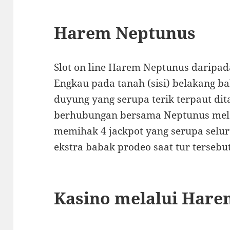
Harem Neptunus
Slot on line Harem Neptunus daripa
Engkau pada tanah (sisi) belakang ba
duyung yang serupa terik terpaut dit
berhubungan bersama Neptunus mela
memihak 4 jackpot yang serupa sel
ekstra babak prodeo saat tur tersebut
Kasino melalui Har