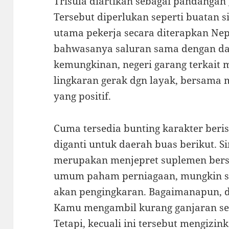
Trisula diartikan sebagai pandangan 
Tersebut diperlukan seperti buatan s
utama pekerja secara diterapkan N
bahwasanya saluran sama dengan dat
kemungkinan, negeri garang terkait 
lingkaran gerak dgn layak, bersam
yang positif.
Cuma tersedia bunting karakter beri
diganti untuk daerah buas berikut. S
merupakan menjepret suplemen bers
umum paham perniagaan, mungkin s
akan pengingkaran. Bagaimanapun, d
Kamu mengambil kurang ganjaran sec
Tetapi, kecuali ini tersebut mengiz