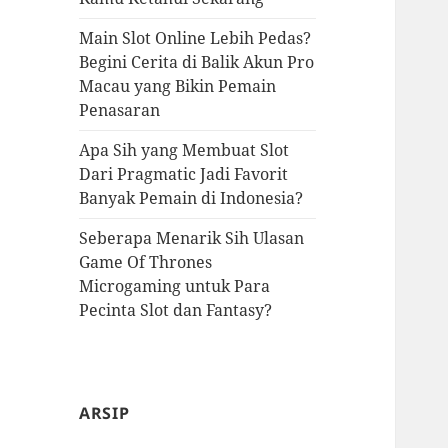
Main Slot Online Lebih Pedas?
Begini Cerita di Balik Akun Pro
Macau yang Bikin Pemain
Penasaran
Apa Sih yang Membuat Slot
Dari Pragmatic Jadi Favorit
Banyak Pemain di Indonesia?
Seberapa Menarik Sih Ulasan
Game Of Thrones
Microgaming untuk Para
Pecinta Slot dan Fantasy?
ARSIP