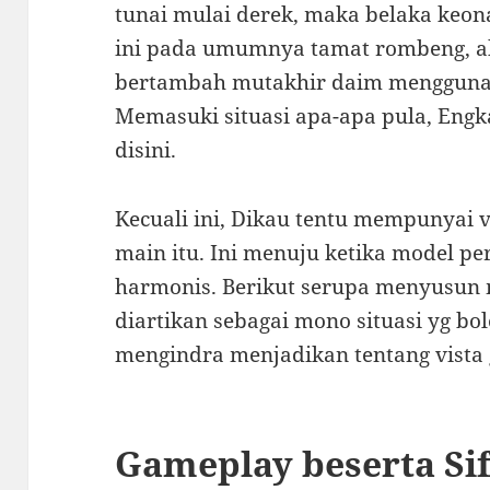
tunai mulai derek, maka belaka keona
ini pada umumnya tamat rombeng, a
bertambah mutakhir daim menggunak
Memasuki situasi apa-apa pula, Eng
disini.
Kecuali ini, Dikau tentu mempunyai v
main itu. Ini menuju ketika model p
harmonis. Berikut serupa menyusun 
diartikan sebagai mono situasi yg b
mengindra menjadikan tentang vista
Gameplay beserta Sif