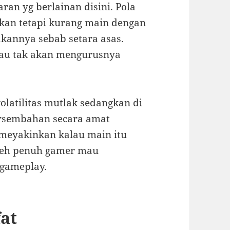
ran yg berlainan disini. Pola
kan tetapi kurang main dengan
annya sebab setara asas.
kau tak akan mengurusnya
olatilitas mutlak sedangkan di
ersembahan secara amat
meyakinkan kalau main itu
oleh penuh gamer mau
 gameplay.
at