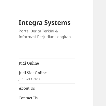
Integra Systems
Portal Berita Terkini &
Informasi Perjudian Lengkap
Judi Online
Judi Slot Online
Judi Slot Online
About Us
Contact Us