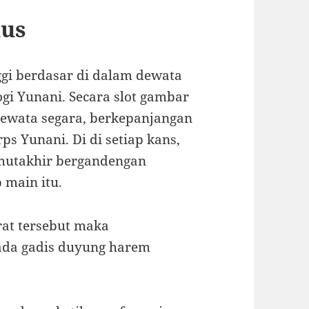
nus
ggi berdasar di dalam dewata
gi Yunani. Secara slot gambar
wata segara, berkepanjangan
s Yunani. Di di setiap kans,
 mutakhir bergandengan
main itu.
rat tersebut maka
ada gadis duyung harem