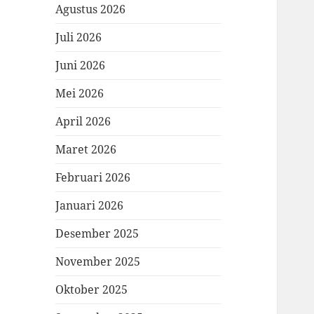
Agustus 2026
Juli 2026
Juni 2026
Mei 2026
April 2026
Maret 2026
Februari 2026
Januari 2026
Desember 2025
November 2025
Oktober 2025