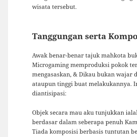
wisata tersebut.
Tanggungan serta Kompo
Awak benar-benar tajuk mahkota b
Microgaming memproduksi pokok ter
mengasaskan, & Dikau bukan wajar d
ataupun tinggi buat melakukannya. I
diantisipasi:
Objek secara mau aku tunjukkan iala
berdasar dalam seberapa penuh Kam
Tiada komposisi berbasis tuntutan b