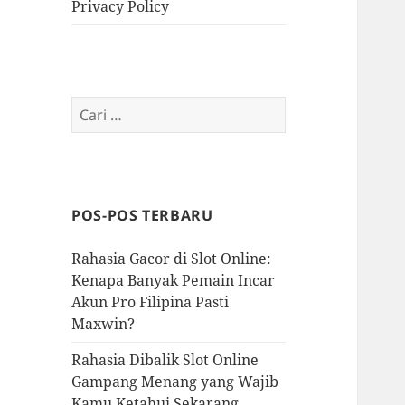
Privacy Policy
Cari
untuk:
POS-POS TERBARU
Rahasia Gacor di Slot Online:
Kenapa Banyak Pemain Incar
Akun Pro Filipina Pasti
Maxwin?
Rahasia Dibalik Slot Online
Gampang Menang yang Wajib
Kamu Ketahui Sekarang