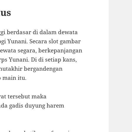
nus
ggi berdasar di dalam dewata
gi Yunani. Secara slot gambar
wata segara, berkepanjangan
s Yunani. Di di setiap kans,
 mutakhir bergandengan
main itu.
rat tersebut maka
ada gadis duyung harem