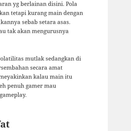
ran yg berlainan disini. Pola
kan tetapi kurang main dengan
annya sebab setara asas.
kau tak akan mengurusnya
olatilitas mutlak sedangkan di
ersembahan secara amat
meyakinkan kalau main itu
oleh penuh gamer mau
 gameplay.
at