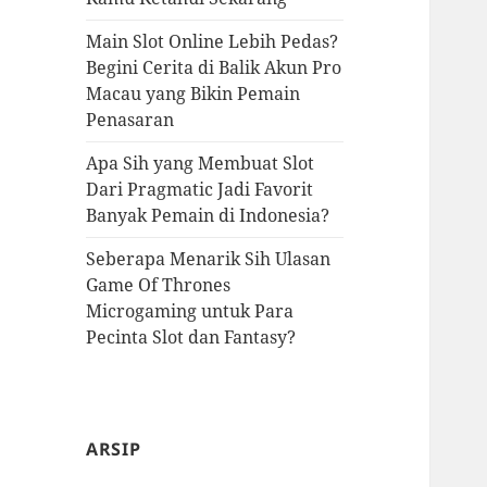
Main Slot Online Lebih Pedas?
Begini Cerita di Balik Akun Pro
Macau yang Bikin Pemain
Penasaran
Apa Sih yang Membuat Slot
Dari Pragmatic Jadi Favorit
Banyak Pemain di Indonesia?
Seberapa Menarik Sih Ulasan
Game Of Thrones
Microgaming untuk Para
Pecinta Slot dan Fantasy?
ARSIP