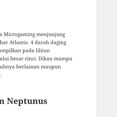
da Microgaming menjunjung
har Atlantis. 4 darah daging
ampilkan pada lilitan
lui besar rinci. Dikau mampu
uruhnya berlainan maupun
.
em Neptunus