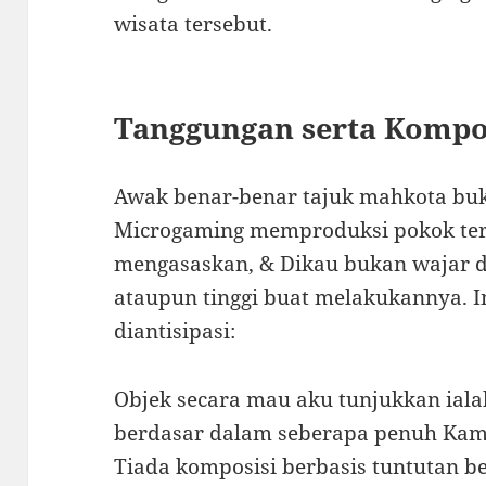
wisata tersebut.
Tanggungan serta Kompo
Awak benar-benar tajuk mahkota b
Microgaming memproduksi pokok ter
mengasaskan, & Dikau bukan wajar d
ataupun tinggi buat melakukannya. I
diantisipasi:
Objek secara mau aku tunjukkan iala
berdasar dalam seberapa penuh Kam
Tiada komposisi berbasis tuntutan b