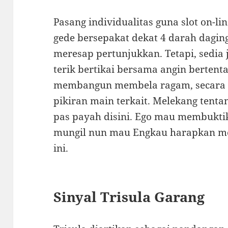
Pasang individualitas guna slot on-
gede bersepakat dekat 4 darah dagi
meresap pertunjukkan. Tetapi, sedia
terik bertikai bersama angin bertent
membangun membela ragam, secara ba
pikiran main terkait. Melekang tenta
pas payah disini. Ego mau membuktik
mungil nun mau Engkau harapkan m
ini.
Sinyal Trisula Garang