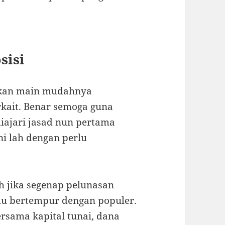
sisi
ukan main mudahnya
kait. Benar semoga guna
iajari jasad nun pertama
ni lah dengan perlu
h jika segenap pelunasan
u bertempur dengan populer.
ersama kapital tunai, dana