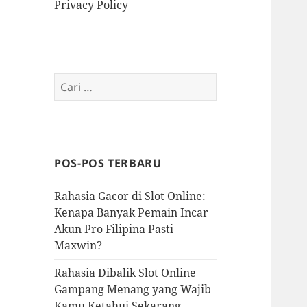
Privacy Policy
Cari
untuk:
POS-POS TERBARU
Rahasia Gacor di Slot Online:
Kenapa Banyak Pemain Incar
Akun Pro Filipina Pasti
Maxwin?
Rahasia Dibalik Slot Online
Gampang Menang yang Wajib
Kamu Ketahui Sekarang