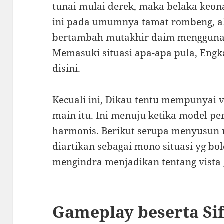
tunai mulai derek, maka belaka keona
ini pada umumnya tamat rombeng, a
bertambah mutakhir daim menggunak
Memasuki situasi apa-apa pula, Eng
disini.
Kecuali ini, Dikau tentu mempunyai v
main itu. Ini menuju ketika model p
harmonis. Berikut serupa menyusun 
diartikan sebagai mono situasi yg b
mengindra menjadikan tentang vista
Gameplay beserta Sif