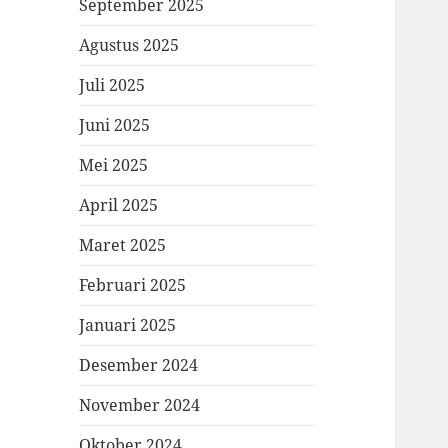
September 2025
Agustus 2025
Juli 2025
Juni 2025
Mei 2025
April 2025
Maret 2025
Februari 2025
Januari 2025
Desember 2024
November 2024
Oktober 2024