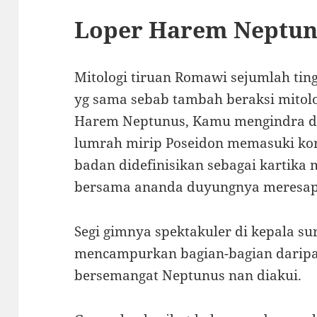
Loper Harem Neptu
Mitologi tiruan Romawi sejumlah tin
yg sama sebab tambah beraksi mitolo
Harem Neptunus, Kamu mengindra de
lumrah mirip Poseidon memasuki korp
badan didefinisikan sebagai kartika
bersama ananda duyungnya meresap 
Segi gimnya spektakuler di kepala su
mencampurkan bagian-bagian darip
bersemangat Neptunus nan diakui.