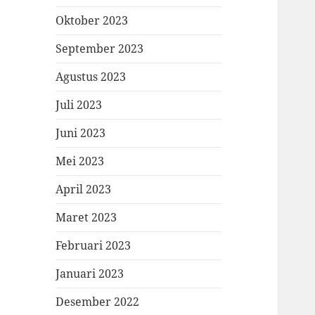
Oktober 2023
September 2023
Agustus 2023
Juli 2023
Juni 2023
Mei 2023
April 2023
Maret 2023
Februari 2023
Januari 2023
Desember 2022