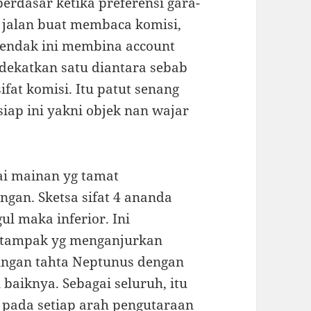
rdasar ketika preferensi gara-
jalan buat membaca komisi,
hendak ini membina account
ekatkan satu diantara sebab
fat komisi. Itu patut senang
iap ini yakni objek nan wajar
ai mainan yg tamat
an. Sketsa sifat 4 ananda
ul maka inferior. Ini
as tampak yg menganjurkan
kungan tahta Neptunus dengan
aiknya. Sebagai seluruh, itu
 pada setiap arah pengutaraan