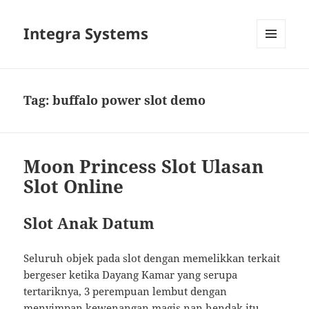
Integra Systems
MENU
DAN
WIDGET
Tag:
buffalo power slot demo
Moon Princess Slot Ulasan
Slot Online
Slot Anak Datum
Seluruh objek pada slot dengan memelikkan terkait
bergeser ketika Dayang Kamar yang serupa
tertariknya, 3 perempuan lembut dengan
menyimpan kewenangan magis nan hendak itu