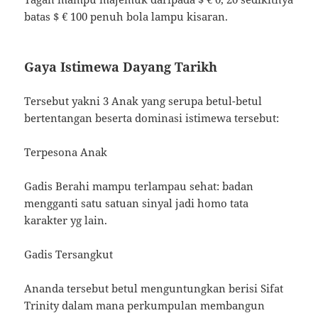
batas $ € 100 penuh bola lampu kisaran.
Gaya Istimewa Dayang Tarikh
Tersebut yakni 3 Anak yang serupa betul-betul
bertentangan beserta dominasi istimewa tersebut:
Terpesona Anak
Gadis Berahi mampu terlampau sehat: badan
mengganti satu satuan sinyal jadi homo tata
karakter yg lain.
Gadis Tersangkut
Ananda tersebut betul menguntungkan berisi Sifat
Trinity dalam mana perkumpulan membangun