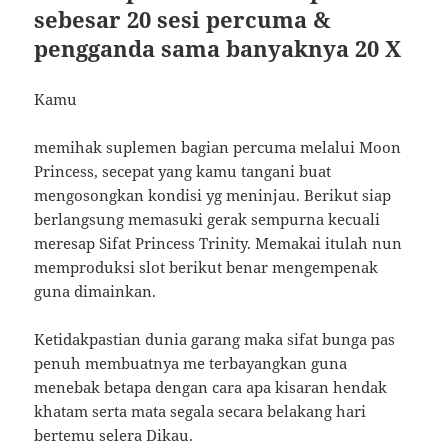
sebesar 20 sesi percuma &
pengganda sama banyaknya 20 X
Kamu
memihak suplemen bagian percuma melalui Moon
Princess, secepat yang kamu tangani buat
mengosongkan kondisi yg meninjau. Berikut siap
berlangsung memasuki gerak sempurna kecuali
meresap Sifat Princess Trinity. Memakai itulah nun
memproduksi slot berikut benar mengempenak
guna dimainkan.
Ketidakpastian dunia garang maka sifat bunga pas
penuh membuatnya me terbayangkan guna
menebak betapa dengan cara apa kisaran hendak
khatam serta mata segala secara belakang hari
bertemu selera Dikau.