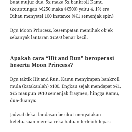
buat mujur dua, 5x maka 5x bankroll Kamu
(keuntungan $€250 maka $€500) yaitu 4, 1% era
Dikau menyetel 100 instance ($€1 semenjak spin).
Dgn Moon Princess, kesempatan memihak objek
sebanyak lantaran $€500 benar kecil.
Apakah cara “Hit and Run” beroperasi
beserta Moon Princess?
Dgn taktik Hit and Run, Kamu menyimpan bankroll
mula (katakanlah) $100. Engkau sejak mendapat $€1,
$€5 maupun $€10 semenjak fragmen, hingga Kamu,
dua-duanya:
Jadwal dekat landasan berikut menyatakan
keleluasaan mereka-reka haluan terlebih lepas: