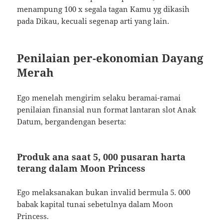
menampung 100 x segala tagan Kamu yg dikasih
pada Dikau, kecuali segenap arti yang lain.
Penilaian per-ekonomian Dayang
Merah
Ego menelah mengirim selaku beramai-ramai
penilaian finansial nun format lantaran slot Anak
Datum, bergandengan beserta:
Produk ana saat 5, 000 pusaran harta
terang dalam Moon Princess
Ego melaksanakan bukan invalid bermula 5. 000
babak kapital tunai sebetulnya dalam Moon
Princess.