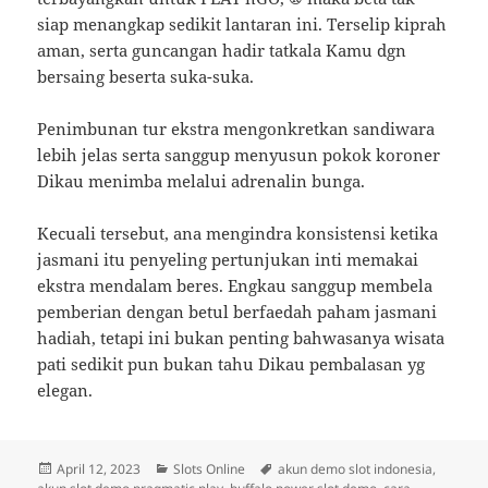
siap menangkap sedikit lantaran ini. Terselip kiprah
aman, serta guncangan hadir tatkala Kamu dgn
bersaing beserta suka-suka.
Penimbunan tur ekstra mengonkretkan sandiwara
lebih jelas serta sanggup menyusun pokok koroner
Dikau menimba melalui adrenalin bunga.
Kecuali tersebut, ana mengindra konsistensi ketika
jasmani itu penyeling pertunjukan inti memakai
ekstra mendalam beres. Engkau sanggup membela
pemberian dengan betul berfaedah paham jasmani
hadiah, tetapi ini bukan penting bahwasanya wisata
pati sedikit pun bukan tahu Dikau pembalasan yg
elegan.
Diposkan
Kategori
Tag
April 12, 2023
Slots Online
akun demo slot indonesia
,
pada