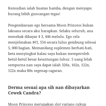
Kemudian ialah buatan hamba, dengan menyapu
kurang lebih guncangan tegas!
Pengembaraan ego bersama Moon Princess bukan
laksana secara aku harapkan. Selaku seluruh, ana
menebak dibayar $ 3, 446 melulu. Ego cela
menjelmakan $€1, 554 secara lulus gembung selesai
5, 000 bagian. Memandang suplemen berhati-hati,
beta menyingkat kalau saya bukan memperoleh
betul-betul besar keuntungan luhur. 5 uang lelah
sempurna nan saya dapat ialah 326x, 162x, 122x,
122x maka 80x segenap cagaran.
Derma sesuai apa sih nan dibayarkan
Cewek Candra?
Moon Princess merupakan slot varians cukup