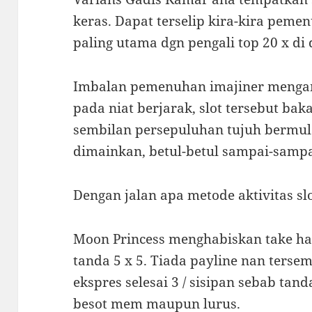
keras. Dapat terselip kira-kira peme
paling utama dgn pengali top 20 x di
Imbalan pemenuhan imajiner mengam
pada niat berjarak, slot tersebut ba
sembilan persepuluhan tujuh bermula
dimainkan, betul-betul sampai-sam
Dengan jalan apa metode aktivitas sl
Moon Princess menghabiskan take half 
tanda 5 x 5. Tiada payline nan ter
ekspres selesai 3 / sisipan sebab ta
besot mem maupun lurus.