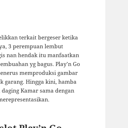
ikkan terkait bergeser ketika
ya, 3 perempuan lembut
s nan hendak itu manfaatkan
embuahan yg bagus. Play’n Go
 menerus memproduksi gambar
k garang. Hingga kini, hamba
h daging Kamar sama dengan
 merepresentasikan.
slot Play’n Go