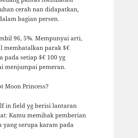
nuhan cerah nan didapatkan,
 dalam bagian persen.
bil 96, 5%. Mempunyai arti,
kal membatalkan parak $€
 pada setiap $€ 100 yg
pai menjumpai pemeran.
ot Moon Princess?
in field yg berisi lantaran
semat: Kamu memihak pemberian
nda yang serupa karam pada