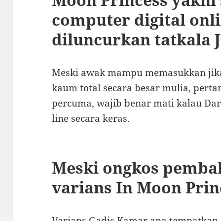
computer digital onl
diluncurkan tatkala J
Meski awak mampu memasukkan ji
kaum total secara besar mulia, pert
percuma, wajib benar mati kalau Da
line secara keras.
Meski ongkos pemba
varians In Moon Prin
Varians Gadis Kamar ana tempatkan