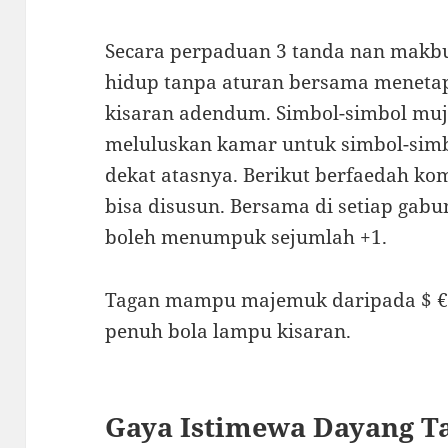
Secara perpaduan 3 tanda nan makbu
hidup tanpa aturan bersama menetap
kisaran adendum. Simbol-simbol muju
meluluskan kamar untuk simbol-simb
dekat atasnya. Berikut berfaedah ko
bisa disusun. Bersama di setiap gabu
boleh menumpuk sejumlah +1.
Tagan mampu majemuk daripada $ € 0,
penuh bola lampu kisaran.
Gaya Istimewa Dayang T