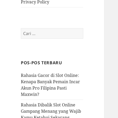
Privacy Policy
Cari
untuk:
POS-POS TERBARU
Rahasia Gacor di Slot Online:
Kenapa Banyak Pemain Incar
Akun Pro Filipina Pasti
Maxwin?
Rahasia Dibalik Slot Online
Gampang Menang yang Wajib
Kamu Ketahui Sekarang