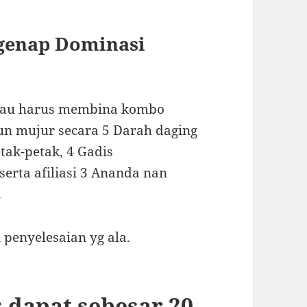
Segenap Dominasi
Dikau harus membina kombo
un mujur secara 5 Darah daging
ak-petak, 4 Gadis
serta afiliasi 3 Ananda nan
.
penyelesaian yg ala.
 dapat sebesar 20