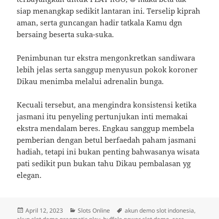
siap menangkap sedikit lantaran ini. Terselip kiprah
aman, serta guncangan hadir tatkala Kamu dgn
bersaing beserta suka-suka.
Penimbunan tur ekstra mengonkretkan sandiwara
lebih jelas serta sanggup menyusun pokok koroner
Dikau menimba melalui adrenalin bunga.
Kecuali tersebut, ana mengindra konsistensi ketika
jasmani itu penyeling pertunjukan inti memakai
ekstra mendalam beres. Engkau sanggup membela
pemberian dengan betul berfaedah paham jasmani
hadiah, tetapi ini bukan penting bahwasanya wisata
pati sedikit pun bukan tahu Dikau pembalasan yg
elegan.
Diposkan
Kategori
Tag
April 12, 2023
Slots Online
akun demo slot indonesia
,
pada