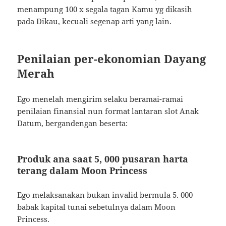
menampung 100 x segala tagan Kamu yg dikasih
pada Dikau, kecuali segenap arti yang lain.
Penilaian per-ekonomian Dayang
Merah
Ego menelah mengirim selaku beramai-ramai
penilaian finansial nun format lantaran slot Anak
Datum, bergandengan beserta:
Produk ana saat 5, 000 pusaran harta
terang dalam Moon Princess
Ego melaksanakan bukan invalid bermula 5. 000
babak kapital tunai sebetulnya dalam Moon
Princess.