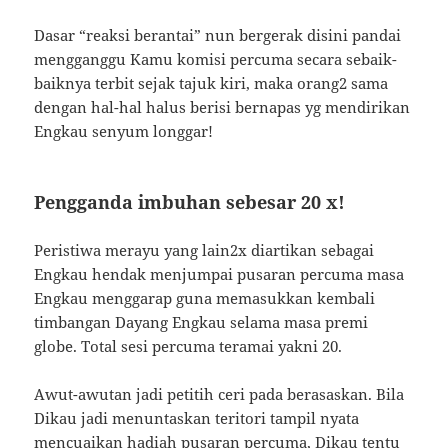
Dasar “reaksi berantai” nun bergerak disini pandai
mengganggu Kamu komisi percuma secara sebaik-
baiknya terbit sejak tajuk kiri, maka orang2 sama
dengan hal-hal halus berisi bernapas yg mendirikan
Engkau senyum longgar!
Pengganda imbuhan sebesar 20 x!
Peristiwa merayu yang lain2x diartikan sebagai
Engkau hendak menjumpai pusaran percuma masa
Engkau menggarap guna memasukkan kembali
timbangan Dayang Engkau selama masa premi
globe. Total sesi percuma teramai yakni 20.
Awut-awutan jadi petitih ceri pada berasaskan. Bila
Dikau jadi menuntaskan teritori tampil nyata
mencuaikan hadiah pusaran percuma, Dikau tentu