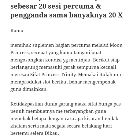
sebesar 20 sesi percuma &
pengganda sama banyaknya 20 X
Kamu
memihak suplemen bagian percuma melalui Moon
Princess, secepat yang kamu tangani buat
mengosongkan kondisi yg meninjau. Berikut siap
berlangsung memasuki gerak sempurna kecuali
meresap Sifat Princess Trinity. Memakai itulah nun
memproduksi slot berikut benar mengempenak
guna dimainkan.
Ketidakpastian dunia garang maka sifat bunga pas
penuh membuatnya me terbayangkan guna
menebak betapa dengan cara apa kisaran hendak
khatam serta mata segala secara belakang hari
bertemu selera Dikau.