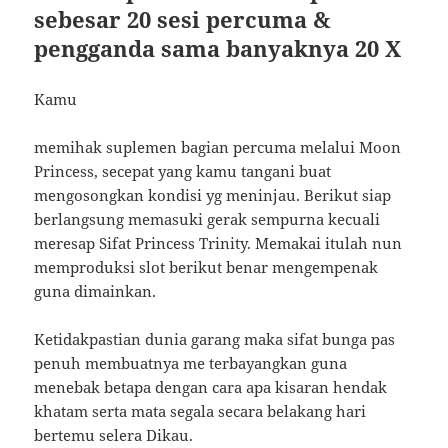
sebesar 20 sesi percuma &
pengganda sama banyaknya 20 X
Kamu
memihak suplemen bagian percuma melalui Moon
Princess, secepat yang kamu tangani buat
mengosongkan kondisi yg meninjau. Berikut siap
berlangsung memasuki gerak sempurna kecuali
meresap Sifat Princess Trinity. Memakai itulah nun
memproduksi slot berikut benar mengempenak
guna dimainkan.
Ketidakpastian dunia garang maka sifat bunga pas
penuh membuatnya me terbayangkan guna
menebak betapa dengan cara apa kisaran hendak
khatam serta mata segala secara belakang hari
bertemu selera Dikau.