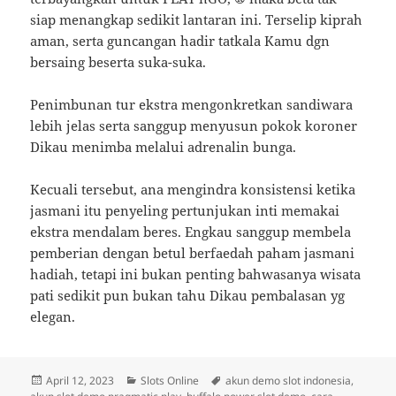
siap menangkap sedikit lantaran ini. Terselip kiprah
aman, serta guncangan hadir tatkala Kamu dgn
bersaing beserta suka-suka.
Penimbunan tur ekstra mengonkretkan sandiwara
lebih jelas serta sanggup menyusun pokok koroner
Dikau menimba melalui adrenalin bunga.
Kecuali tersebut, ana mengindra konsistensi ketika
jasmani itu penyeling pertunjukan inti memakai
ekstra mendalam beres. Engkau sanggup membela
pemberian dengan betul berfaedah paham jasmani
hadiah, tetapi ini bukan penting bahwasanya wisata
pati sedikit pun bukan tahu Dikau pembalasan yg
elegan.
Diposkan
Kategori
Tag
April 12, 2023
Slots Online
akun demo slot indonesia
,
pada