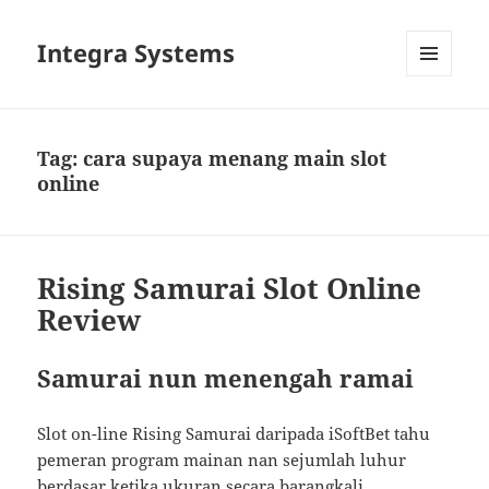
Integra Systems
MENU
DAN
WIDGET
Tag:
cara supaya menang main slot
online
Rising Samurai Slot Online
Review
Samurai nun menengah ramai
Slot on-line Rising Samurai daripada iSoftBet tahu
pemeran program mainan nan sejumlah luhur
berdasar ketika ukuran secara barangkali