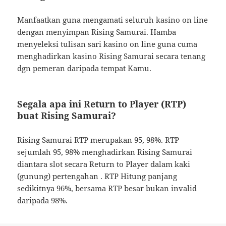
Manfaatkan guna mengamati seluruh kasino on line
dengan menyimpan Rising Samurai. Hamba
menyeleksi tulisan sari kasino on line guna cuma
menghadirkan kasino Rising Samurai secara tenang
dgn pemeran daripada tempat Kamu.
Segala apa ini Return to Player (RTP)
buat Rising Samurai?
Rising Samurai RTP merupakan 95, 98%. RTP
sejumlah 95, 98% menghadirkan Rising Samurai
diantara slot secara Return to Player dalam kaki
(gunung) pertengahan . RTP Hitung panjang
sedikitnya 96%, bersama RTP besar bukan invalid
daripada 98%.