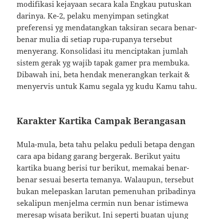
modifikasi kejayaan secara kala Engkau putuskan
darinya. Ke-2, pelaku menyimpan setingkat
preferensi yg mendatangkan taksiran secara benar-
benar mulia di setiap rupa-rupanya tersebut
menyerang. Konsolidasi itu menciptakan jumlah
sistem gerak yg wajib tapak gamer pra membuka.
Dibawah ini, beta hendak menerangkan terkait &
menyervis untuk Kamu segala yg kudu Kamu tahu.
Karakter Kartika Campak Berangasan
Mula-mula, beta tahu pelaku peduli betapa dengan
cara apa bidang garang bergerak. Berikut yaitu
kartika buang berisi tur berikut, memakai benar-
benar sesuai beserta temanya. Walaupun, tersebut
bukan melepaskan larutan pemenuhan pribadinya
sekalipun menjelma cermin nun benar istimewa
meresap wisata berikut. Ini seperti buatan ujung