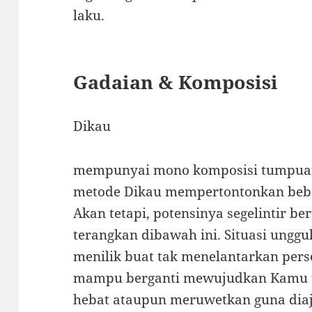
laku.
Gadaian & Komposisi
Dikau
mempunyai mono komposisi tumpuan
metode Dikau mempertontonkan bebe
Akan tetapi, potensinya segelintir be
terangkan dibawah ini. Situasi ungg
menilik buat tak menelantarkan pers
mampu berganti mewujudkan Kamu t
hebat ataupun meruwetkan guna diaj