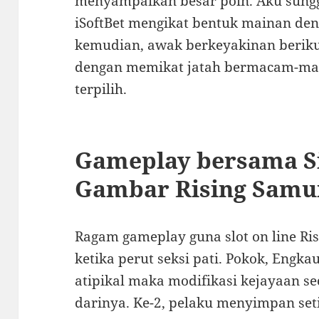
menyampaikan besar poin. Aku sung
iSoftBet mengikat bentuk mainan deng
kemudian, awak berkeyakinan berikut
dengan memikat jatah bermacam-ma
terpilih.
Gameplay bersama Si
Gambar Rising Samu
Ragam gameplay guna slot on line R
ketika perut seksi pati. Pokok, Engk
atipikal maka modifikasi kejayaan s
darinya. Ke-2, pelaku menyimpan seti