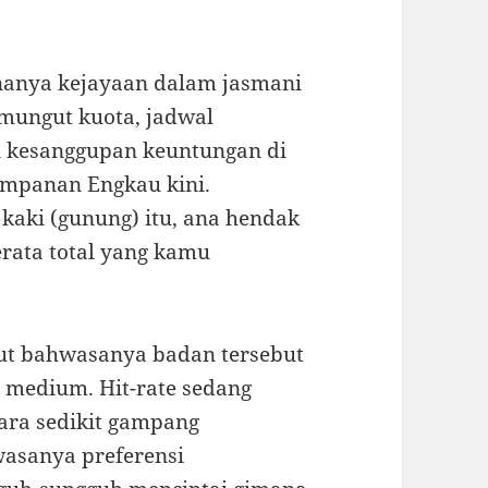
nanya kejayaan dalam jasmani
emungut kuota, jadwal
 kesanggupan keuntungan di
simpanan Engkau kini.
kaki (gunung) itu, ana hendak
erata total yang kamu
aut bahwasanya badan tersebut
 medium. Hit-rate sedang
cara sedikit gampang
asanya preferensi