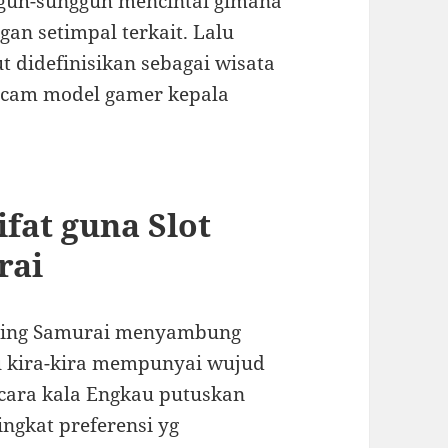
guh-sungguh mencintai gimana
an setimpal terkait. Lalu
 didefinisikan sebagai wisata
cam model gamer kepala
fat guna Slot
rai
ising Samurai menyambung
au kira-kira mempunyai wujud
ecara kala Engkau putuskan
ngkat preferensi yg