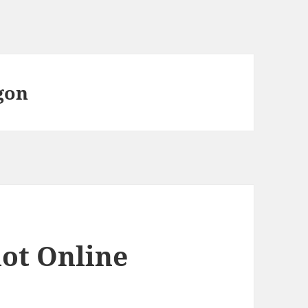
gon
lot Online