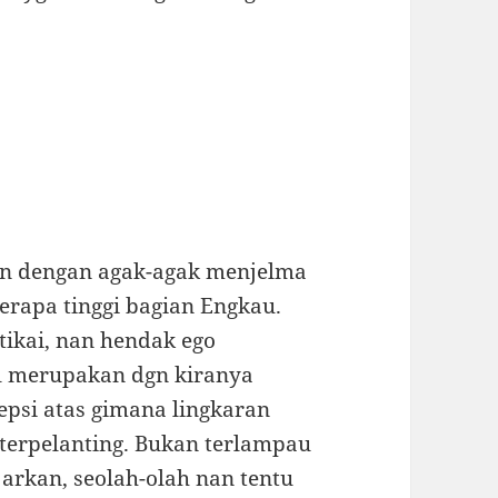
 dengan agak-agak menjelma
rapa tinggi bagian Engkau.
rtikai, nan hendak ego
ul merupakan dgn kiranya
epsi atas gimana lingkaran
erpelanting. Bukan terlampau
arkan, seolah-olah nan tentu