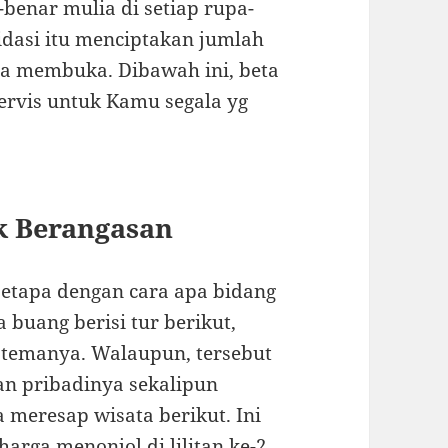
benar mulia di setiap rupa-
idasi itu menciptakan jumlah
ra membuka. Dibawah ini, beta
rvis untuk Kamu segala yg
k Berangasan
betapa dengan cara apa bidang
a buang berisi tur berikut,
 temanya. Walaupun, tersebut
n pribadinya sekalipun
meresap wisata berikut. Ini
harga menonjol di lilitan ke-2,