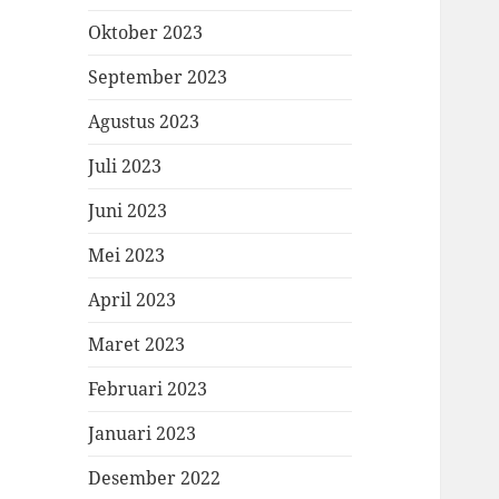
Oktober 2023
September 2023
Agustus 2023
Juli 2023
Juni 2023
Mei 2023
April 2023
Maret 2023
Februari 2023
Januari 2023
Desember 2022