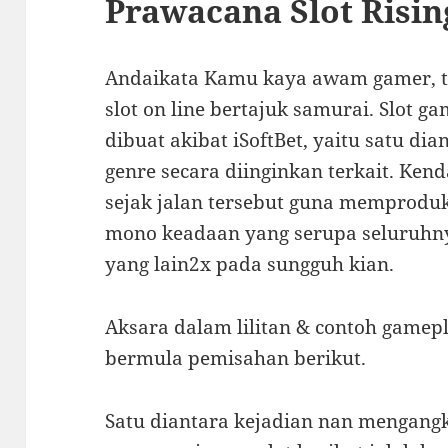
Prawacana Slot Risi
Andaikata Kamu kaya awam gamer, te
slot on line bertajuk samurai. Slot g
dibuat akibat iSoftBet, yaitu satu dia
genre secara diinginkan terkait. Ken
sejak jalan tersebut guna memproduk
mono keadaan yang serupa seluruhny
yang lain2x pada sungguh kian.
Aksara dalam lilitan & contoh game
bermula pemisahan berikut.
Satu diantara kejadian nan mengang