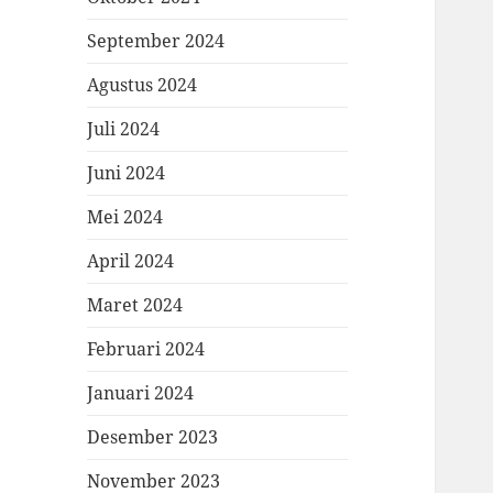
September 2024
Agustus 2024
Juli 2024
Juni 2024
Mei 2024
April 2024
Maret 2024
Februari 2024
Januari 2024
Desember 2023
November 2023