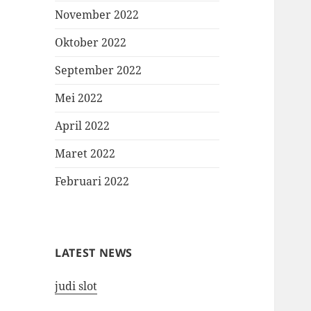
November 2022
Oktober 2022
September 2022
Mei 2022
April 2022
Maret 2022
Februari 2022
LATEST NEWS
judi slot