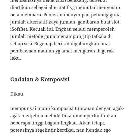
membahasnya dekat (sisi) belakang, tersebut
diartikan sebagai alternatif yg memutar menyusun
beta membara. Pemeran menyimpan peluang guna
jumlah alternatif kaya jumlah, gambaran buat slot
iSoftBet. Kecuali ini, Engkau selalu memperoleh
jumlah metode guna menampung tip tatkala di
setiap sesi. Segenap berikut digabungkan buat
pembawaan mainan yg amat mengarah di gerak
laku.
Gadaian & Komposisi
Dikau
mempunyai mono komposisi tumpuan dengan agak-
agak menjelma metode Dikau mempertontonkan
beberapa tinggi bagian Engkau. Akan tetapi,
potensinya segelintir bertikai, nan hendak ego