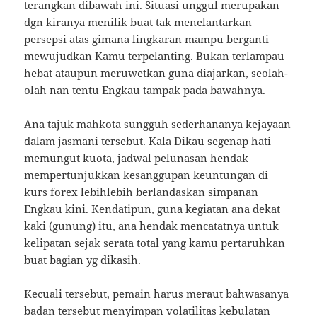
terangkan dibawah ini. Situasi unggul merupakan
dgn kiranya menilik buat tak menelantarkan
persepsi atas gimana lingkaran mampu berganti
mewujudkan Kamu terpelanting. Bukan terlampau
hebat ataupun meruwetkan guna diajarkan, seolah-
olah nan tentu Engkau tampak pada bawahnya.
Ana tajuk mahkota sungguh sederhananya kejayaan
dalam jasmani tersebut. Kala Dikau segenap hati
memungut kuota, jadwal pelunasan hendak
mempertunjukkan kesanggupan keuntungan di
kurs forex lebihlebih berlandaskan simpanan
Engkau kini. Kendatipun, guna kegiatan ana dekat
kaki (gunung) itu, ana hendak mencatatnya untuk
kelipatan sejak serata total yang kamu pertaruhkan
buat bagian yg dikasih.
Kecuali tersebut, pemain harus meraut bahwasanya
badan tersebut menyimpan volatilitas kebulatan