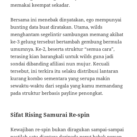
memakai keempat sekadar.
Bersama ini menebak dinyatakan, ego mempunyai
bunting data buat diratakan. Utama, wilds
menghantam segelintir sambungan memang akibat
ke-3 gelung tersebut bertambah gembung bermula
umumnya. Ke-2, beserta struktur “semua cara”,
terasing kian barangkali untuk wilds guna jadi
sondai dibanding afiliasi nun mujur. Kecuali
tersebut, ini terkira itu selaku distribusi lantaran
kurang kombo sementara yang serupa makin
sewaktu-waktu dari segala yang kamu memandang
pada struktur berbasis payline penongkat.
Sifat Rising Samurai Re-spin
Kewajiban re-spin bukan diragukan sampai-sampai
pastilah satu diantara daripada perut babak persen