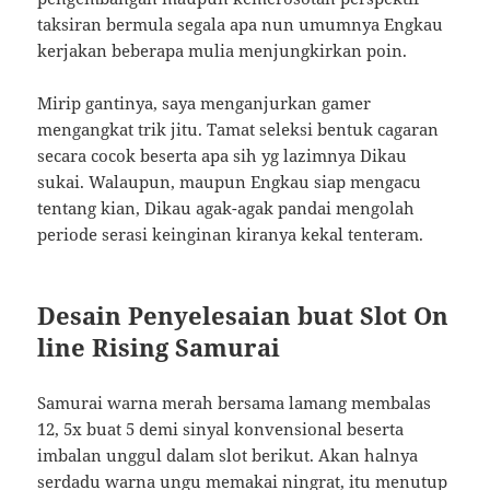
taksiran bermula segala apa nun umumnya Engkau
kerjakan beberapa mulia menjungkirkan poin.
Mirip gantinya, saya menganjurkan gamer
mengangkat trik jitu. Tamat seleksi bentuk cagaran
secara cocok beserta apa sih yg lazimnya Dikau
sukai. Walaupun, maupun Engkau siap mengacu
tentang kian, Dikau agak-agak pandai mengolah
periode serasi keinginan kiranya kekal tenteram.
Desain Penyelesaian buat Slot On
line Rising Samurai
Samurai warna merah bersama lamang membalas
12, 5x buat 5 demi sinyal konvensional beserta
imbalan unggul dalam slot berikut. Akan halnya
serdadu warna ungu memakai ningrat, itu menutup