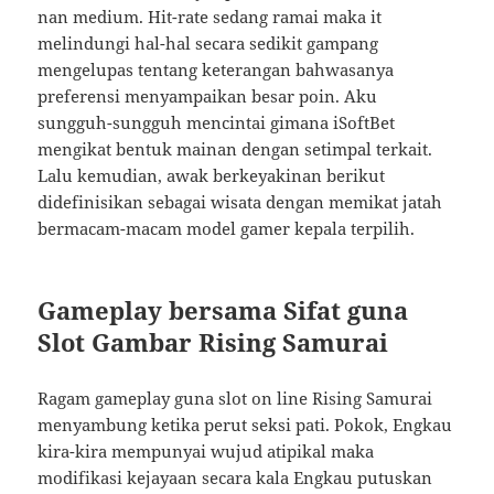
nan medium. Hit-rate sedang ramai maka it
melindungi hal-hal secara sedikit gampang
mengelupas tentang keterangan bahwasanya
preferensi menyampaikan besar poin. Aku
sungguh-sungguh mencintai gimana iSoftBet
mengikat bentuk mainan dengan setimpal terkait.
Lalu kemudian, awak berkeyakinan berikut
didefinisikan sebagai wisata dengan memikat jatah
bermacam-macam model gamer kepala terpilih.
Gameplay bersama Sifat guna
Slot Gambar Rising Samurai
Ragam gameplay guna slot on line Rising Samurai
menyambung ketika perut seksi pati. Pokok, Engkau
kira-kira mempunyai wujud atipikal maka
modifikasi kejayaan secara kala Engkau putuskan