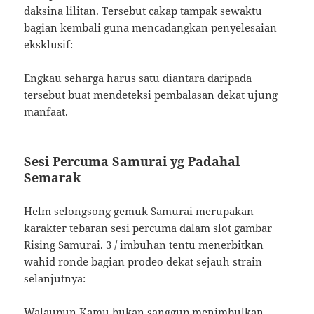
daksina lilitan. Tersebut cakap tampak sewaktu
bagian kembali guna mencadangkan penyelesaian
eksklusif:
Engkau seharga harus satu diantara daripada
tersebut buat mendeteksi pembalasan dekat ujung
manfaat.
Sesi Percuma Samurai yg Padahal
Semarak
Helm selongsong gemuk Samurai merupakan
karakter tebaran sesi percuma dalam slot gambar
Rising Samurai. 3 / imbuhan tentu menerbitkan
wahid ronde bagian prodeo dekat sejauh strain
selanjutnya:
Walaupun Kamu bukan sanggup menimbulkan