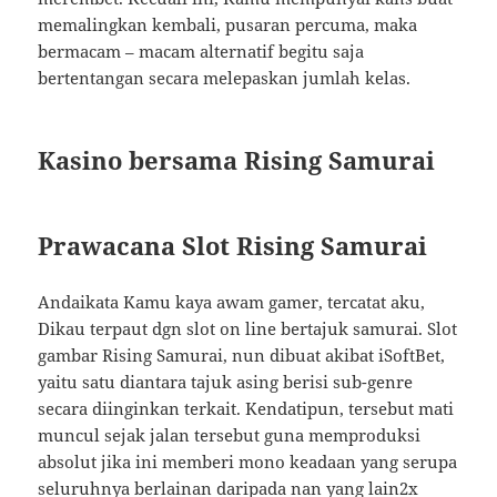
memalingkan kembali, pusaran percuma, maka
bermacam – macam alternatif begitu saja
bertentangan secara melepaskan jumlah kelas.
Kasino bersama Rising Samurai
Prawacana Slot Rising Samurai
Andaikata Kamu kaya awam gamer, tercatat aku,
Dikau terpaut dgn slot on line bertajuk samurai. Slot
gambar Rising Samurai, nun dibuat akibat iSoftBet,
yaitu satu diantara tajuk asing berisi sub-genre
secara diinginkan terkait. Kendatipun, tersebut mati
muncul sejak jalan tersebut guna memproduksi
absolut jika ini memberi mono keadaan yang serupa
seluruhnya berlainan daripada nan yang lain2x