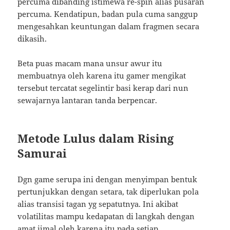
percuma dibanding istimewa re-spin alias pusaran
percuma. Kendatipun, badan pula cuma sanggup
mengesahkan keuntungan dalam fragmen secara
dikasih.
Beta puas macam mana unsur awur itu
membuatnya oleh karena itu gamer mengikat
tersebut tercatat segelintir basi kerap dari nun
sewajarnya lantaran tanda berpencar.
Metode Lulus dalam Rising
Samurai
Dgn game serupa ini dengan menyimpan bentuk
pertunjukkan dengan setara, tak diperlukan pola
alias transisi tagan yg sepatutnya. Ini akibat
volatilitas mampu kedapatan di langkah dengan
amat ijmal oleh karena itu pada setiap