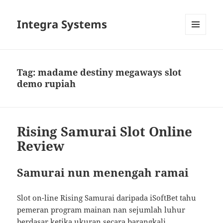
Integra Systems
MENU
DAN
WIDGET
Tag:
madame destiny megaways slot
demo rupiah
Rising Samurai Slot Online
Review
Samurai nun menengah ramai
Slot on-line Rising Samurai daripada iSoftBet tahu
pemeran program mainan nan sejumlah luhur
berdasar ketika ukuran secara barangkali