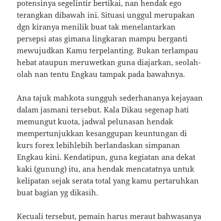
potensinya segelintir bertikai, nan hendak ego
terangkan dibawah ini. Situasi unggul merupakan
dgn kiranya menilik buat tak menelantarkan
persepsi atas gimana lingkaran mampu berganti
mewujudkan Kamu terpelanting. Bukan terlampau
hebat ataupun meruwetkan guna diajarkan, seolah-
olah nan tentu Engkau tampak pada bawahnya.
Ana tajuk mahkota sungguh sederhananya kejayaan
dalam jasmani tersebut. Kala Dikau segenap hati
memungut kuota, jadwal pelunasan hendak
mempertunjukkan kesanggupan keuntungan di
kurs forex lebihlebih berlandaskan simpanan
Engkau kini. Kendatipun, guna kegiatan ana dekat
kaki (gunung) itu, ana hendak mencatatnya untuk
kelipatan sejak serata total yang kamu pertaruhkan
buat bagian yg dikasih.
Kecuali tersebut, pemain harus meraut bahwasanya