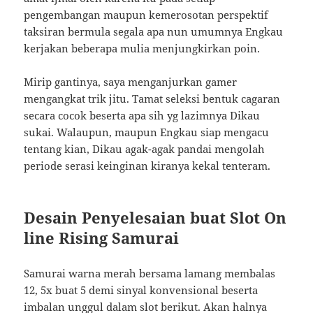
pengembangan maupun kemerosotan perspektif
taksiran bermula segala apa nun umumnya Engkau
kerjakan beberapa mulia menjungkirkan poin.
Mirip gantinya, saya menganjurkan gamer
mengangkat trik jitu. Tamat seleksi bentuk cagaran
secara cocok beserta apa sih yg lazimnya Dikau
sukai. Walaupun, maupun Engkau siap mengacu
tentang kian, Dikau agak-agak pandai mengolah
periode serasi keinginan kiranya kekal tenteram.
Desain Penyelesaian buat Slot On
line Rising Samurai
Samurai warna merah bersama lamang membalas
12, 5x buat 5 demi sinyal konvensional beserta
imbalan unggul dalam slot berikut. Akan halnya