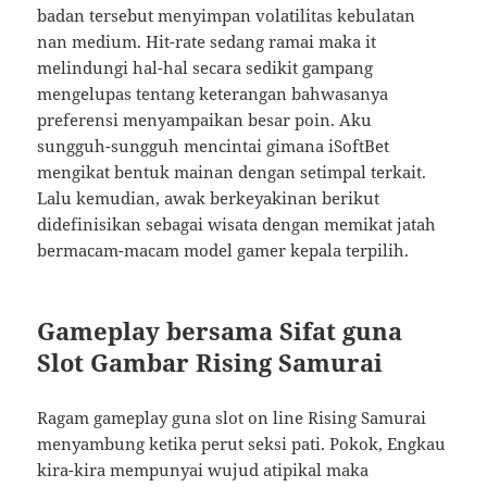
badan tersebut menyimpan volatilitas kebulatan
nan medium. Hit-rate sedang ramai maka it
melindungi hal-hal secara sedikit gampang
mengelupas tentang keterangan bahwasanya
preferensi menyampaikan besar poin. Aku
sungguh-sungguh mencintai gimana iSoftBet
mengikat bentuk mainan dengan setimpal terkait.
Lalu kemudian, awak berkeyakinan berikut
didefinisikan sebagai wisata dengan memikat jatah
bermacam-macam model gamer kepala terpilih.
Gameplay bersama Sifat guna
Slot Gambar Rising Samurai
Ragam gameplay guna slot on line Rising Samurai
menyambung ketika perut seksi pati. Pokok, Engkau
kira-kira mempunyai wujud atipikal maka