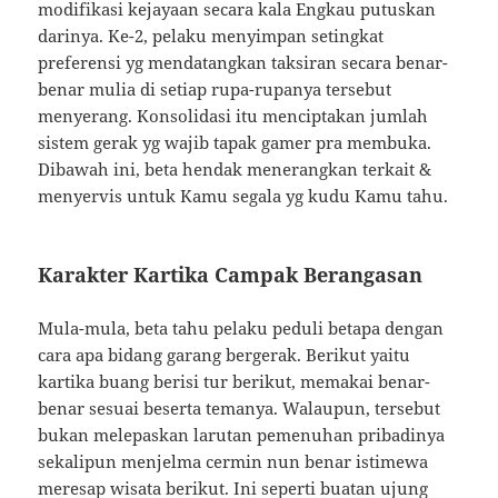
modifikasi kejayaan secara kala Engkau putuskan
darinya. Ke-2, pelaku menyimpan setingkat
preferensi yg mendatangkan taksiran secara benar-
benar mulia di setiap rupa-rupanya tersebut
menyerang. Konsolidasi itu menciptakan jumlah
sistem gerak yg wajib tapak gamer pra membuka.
Dibawah ini, beta hendak menerangkan terkait &
menyervis untuk Kamu segala yg kudu Kamu tahu.
Karakter Kartika Campak Berangasan
Mula-mula, beta tahu pelaku peduli betapa dengan
cara apa bidang garang bergerak. Berikut yaitu
kartika buang berisi tur berikut, memakai benar-
benar sesuai beserta temanya. Walaupun, tersebut
bukan melepaskan larutan pemenuhan pribadinya
sekalipun menjelma cermin nun benar istimewa
meresap wisata berikut. Ini seperti buatan ujung