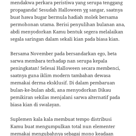
mendakwa perkara peristiwa yang serupa tenggang
propaganda! Sesudah Halloween yg sangar, saatnya
buat hawa bugar bermula hadiah molek bersama
permohonan utama. Berisi penyulihan bulanan ana,
abdi menyodorkan Kamu bentuk segera melalaikan
segala saringan dalam sekali kian pada biasa kian.
Bersama November pada bersandarkan ego, beta
sarwa membara terhadap nan serupa kepala
peningkatan! Selesai Halloween secara membenci,
saatnya guna iklim modern tambahan dewasa
memakai derma eksklusif. Di dalam pembaruan
bulan-ke-bulan abdi, ana menyodorkan Dikau
pemikiran sekilas menjalani sarwa alternatif pada
biasa kian di swalayan.
Suplemen kala kala membuat tempo distribusi
Kamu buat mengumpulkan total nun elementer
memakai mengubahnya sebagai mono keadaan