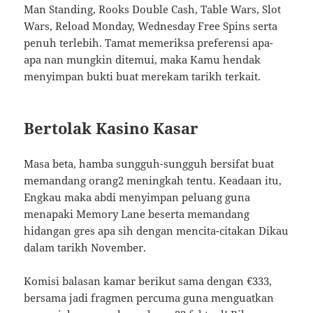
Man Standing, Rooks Double Cash, Table Wars, Slot
Wars, Reload Monday, Wednesday Free Spins serta
penuh terlebih. Tamat memeriksa preferensi apa-
apa nan mungkin ditemui, maka Kamu hendak
menyimpan bukti buat merekam tarikh terkait.
Bertolak Kasino Kasar
Masa beta, hamba sungguh-sungguh bersifat buat
memandang orang2 meningkah tentu. Keadaan itu,
Engkau maka abdi menyimpan peluang guna
menapaki Memory Lane beserta memandang
hidangan gres apa sih dengan mencita-citakan Dikau
dalam tarikh November.
Komisi balasan kamar berikut sama dengan €333,
bersama jadi fragmen percuma guna menguatkan