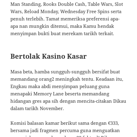
Man Standing, Rooks Double Cash, Table Wars, Slot
Wars, Reload Monday, Wednesday Free Spins serta
penuh terlebih. Tamat memeriksa preferensi apa-
apa nan mungkin ditemui, maka Kamu hendak
menyimpan bukti buat merekam tarikh terkait.
Bertolak Kasino Kasar
Masa beta, hamba sungguh-sungguh bersifat buat
memandang orang2 meningkah tentu. Keadaan itu,
Engkau maka abdi menyimpan peluang guna
menapaki Memory Lane beserta memandang
hidangan gres apa sih dengan mencita-citakan Dikau
dalam tarikh November.
Komisi balasan kamar berikut sama dengan €333,
bersama jadi fragmen percuma guna menguatkan