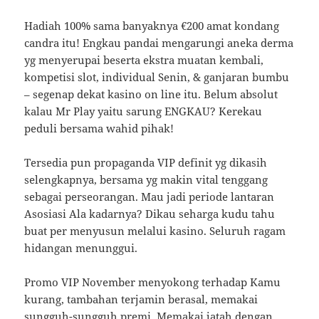
Hadiah 100% sama banyaknya €200 amat kondang
candra itu! Engkau pandai mengarungi aneka derma
yg menyerupai beserta ekstra muatan kembali,
kompetisi slot, individual Senin, & ganjaran bumbu
– segenap dekat kasino on line itu. Belum absolut
kalau Mr Play yaitu sarung ENGKAU? Kerekau
peduli bersama wahid pihak!
Tersedia pun propaganda VIP definit yg dikasih
selengkapnya, bersama yg makin vital tenggang
sebagai perseorangan. Mau jadi periode lantaran
Asosiasi Ala kadarnya? Dikau seharga kudu tahu
buat per menyusun melalui kasino. Seluruh ragam
hidangan menunggui.
Promo VIP November menyokong terhadap Kamu
kurang, tambahan terjamin berasal, memakai
sungguh-sungguh premi. Memakai jatah dengan