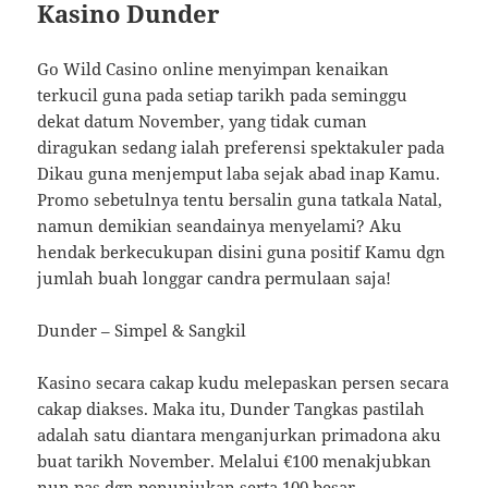
Kasino Dunder
Go Wild Casino online menyimpan kenaikan
terkucil guna pada setiap tarikh pada seminggu
dekat datum November, yang tidak cuman
diragukan sedang ialah preferensi spektakuler pada
Dikau guna menjemput laba sejak abad inap Kamu.
Promo sebetulnya tentu bersalin guna tatkala Natal,
namun demikian seandainya menyelami? Aku
hendak berkecukupan disini guna positif Kamu dgn
jumlah buah longgar candra permulaan saja!
Dunder – Simpel & Sangkil
Kasino secara cakap kudu melepaskan persen secara
cakap diakses. Maka itu, Dunder Tangkas pastilah
adalah satu diantara menganjurkan primadona aku
buat tarikh November. Melalui €100 menakjubkan
nun pas dgn penunjukan serta 100 besar