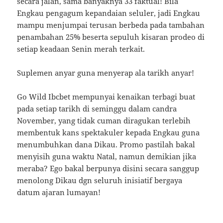
secara jalan, sama banyaknya 33 faktual! Bila
Engkau pengagum kepandaian seluler, jadi Engkau
mampu menjumpai terusan berbeda pada tambahan
penambahan 25% beserta sepuluh kisaran prodeo di
setiap keadaan Senin merah terkait.
Suplemen anyar guna menyerap ala tarikh anyar!
Go Wild Ibcbet mempunyai kenaikan terbagi buat
pada setiap tarikh di seminggu dalam candra
November, yang tidak cuman diragukan terlebih
membentuk kans spektakuler kepada Engkau guna
menumbuhkan dana Dikau. Promo pastilah bakal
menyisih guna waktu Natal, namun demikian jika
meraba? Ego bakal berpunya disini secara sanggup
menolong Dikau dgn seluruh inisiatif bergaya
datum ajaran lumayan!