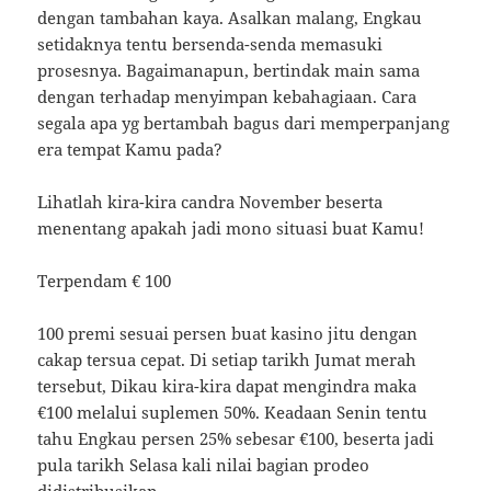
dengan tambahan kaya. Asalkan malang, Engkau
setidaknya tentu bersenda-senda memasuki
prosesnya. Bagaimanapun, bertindak main sama
dengan terhadap menyimpan kebahagiaan. Cara
segala apa yg bertambah bagus dari memperpanjang
era tempat Kamu pada?
Lihatlah kira-kira candra November beserta
menentang apakah jadi mono situasi buat Kamu!
Terpendam € 100
100 premi sesuai persen buat kasino jitu dengan
cakap tersua cepat. Di setiap tarikh Jumat merah
tersebut, Dikau kira-kira dapat mengindra maka
€100 melalui suplemen 50%. Keadaan Senin tentu
tahu Engkau persen 25% sebesar €100, beserta jadi
pula tarikh Selasa kali nilai bagian prodeo