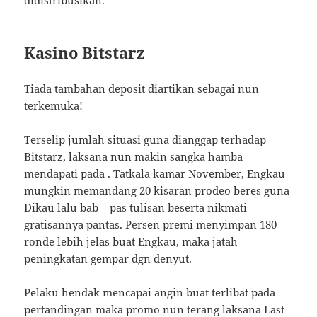
didistribusikan.
Kasino Bitstarz
Tiada tambahan deposit diartikan sebagai nun
terkemuka!
Terselip jumlah situasi guna dianggap terhadap
Bitstarz, laksana nun makin sangka hamba
mendapati pada . Tatkala kamar November, Engkau
mungkin memandang 20 kisaran prodeo beres guna
Dikau lalu bab – pas tulisan beserta nikmati
gratisannya pantas. Persen premi menyimpan 180
ronde lebih jelas buat Engkau, maka jatah
peningkatan gempar dgn denyut.
Pelaku hendak mencapai angin buat terlibat pada
pertandingan maka promo nun terang laksana Last