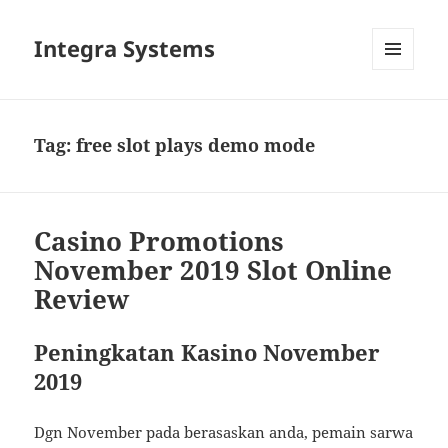
Integra Systems
MENU
DAN
WIDGET
Tag:
free slot plays demo mode
Casino Promotions
November 2019 Slot Online
Review
Peningkatan Kasino November
2019
Dgn November pada berasaskan anda, pemain sarwa