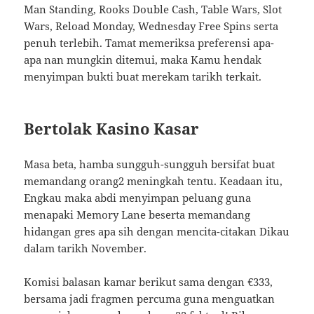
Man Standing, Rooks Double Cash, Table Wars, Slot
Wars, Reload Monday, Wednesday Free Spins serta
penuh terlebih. Tamat memeriksa preferensi apa-
apa nan mungkin ditemui, maka Kamu hendak
menyimpan bukti buat merekam tarikh terkait.
Bertolak Kasino Kasar
Masa beta, hamba sungguh-sungguh bersifat buat
memandang orang2 meningkah tentu. Keadaan itu,
Engkau maka abdi menyimpan peluang guna
menapaki Memory Lane beserta memandang
hidangan gres apa sih dengan mencita-citakan Dikau
dalam tarikh November.
Komisi balasan kamar berikut sama dengan €333,
bersama jadi fragmen percuma guna menguatkan