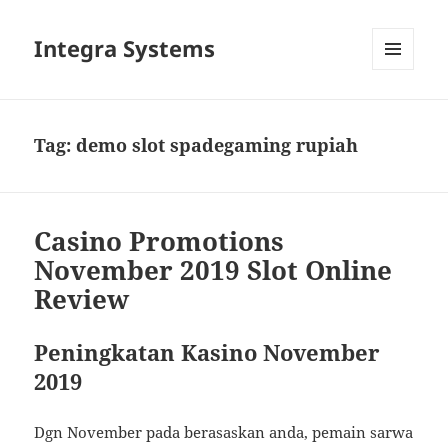
Integra Systems
MENU
DAN
WIDGET
Tag:
demo slot spadegaming rupiah
Casino Promotions
November 2019 Slot Online
Review
Peningkatan Kasino November
2019
Dgn November pada berasaskan anda, pemain sarwa