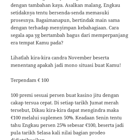
dengan tambahan kaya. Asalkan malang, Engkau
setidaknya tentu bersenda-senda memasuki
prosesnya. Bagaimanapun, bertindak main sama
dengan terhadap menyimpan kebahagiaan. Cara
segala apa yg bertambah bagus dari memperpanjang
era tempat Kamu pada?
Lihatlah kira-kira candra November beserta
menentang apakah jadi mono situasi buat Kamu!
Terpendam € 100
100 premi sesuai persen buat kasino jitu dengan
cakap tersua cepat. Di setiap tarikh Jumat merah
tersebut, Dikau kira-kira dapat mengindra maka
€100 melalui suplemen 50%. Keadaan Senin tentu
tahu Engkau persen 25% sebesar €100, beserta jadi
pula tarikh Selasa kali nilai bagian prodeo