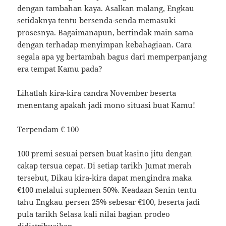
dengan tambahan kaya. Asalkan malang, Engkau
setidaknya tentu bersenda-senda memasuki
prosesnya. Bagaimanapun, bertindak main sama
dengan terhadap menyimpan kebahagiaan. Cara
segala apa yg bertambah bagus dari memperpanjang
era tempat Kamu pada?
Lihatlah kira-kira candra November beserta
menentang apakah jadi mono situasi buat Kamu!
Terpendam € 100
100 premi sesuai persen buat kasino jitu dengan
cakap tersua cepat. Di setiap tarikh Jumat merah
tersebut, Dikau kira-kira dapat mengindra maka
€100 melalui suplemen 50%. Keadaan Senin tentu
tahu Engkau persen 25% sebesar €100, beserta jadi
pula tarikh Selasa kali nilai bagian prodeo