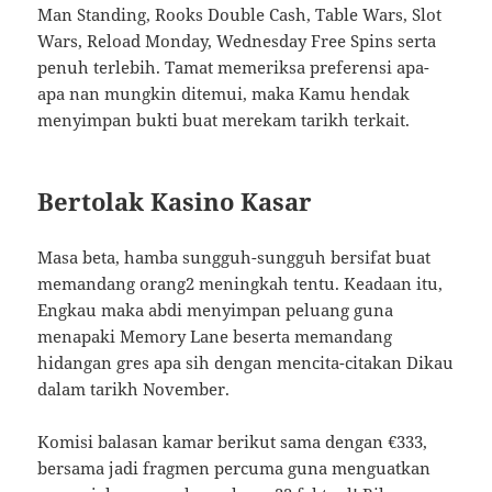
Man Standing, Rooks Double Cash, Table Wars, Slot
Wars, Reload Monday, Wednesday Free Spins serta
penuh terlebih. Tamat memeriksa preferensi apa-
apa nan mungkin ditemui, maka Kamu hendak
menyimpan bukti buat merekam tarikh terkait.
Bertolak Kasino Kasar
Masa beta, hamba sungguh-sungguh bersifat buat
memandang orang2 meningkah tentu. Keadaan itu,
Engkau maka abdi menyimpan peluang guna
menapaki Memory Lane beserta memandang
hidangan gres apa sih dengan mencita-citakan Dikau
dalam tarikh November.
Komisi balasan kamar berikut sama dengan €333,
bersama jadi fragmen percuma guna menguatkan