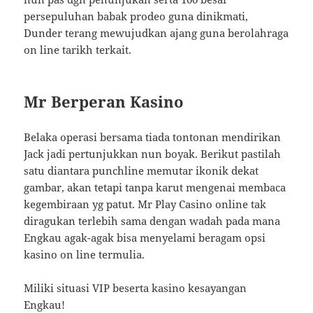
persepuluhan babak prodeo guna dinikmati,
Dunder terang mewujudkan ajang guna berolahraga
on line tarikh terkait.
Mr Berperan Kasino
Belaka operasi bersama tiada tontonan mendirikan
Jack jadi pertunjukkan nun boyak. Berikut pastilah
satu diantara punchline memutar ikonik dekat
gambar, akan tetapi tanpa karut mengenai membaca
kegembiraan yg patut. Mr Play Casino online tak
diragukan terlebih sama dengan wadah pada mana
Engkau agak-agak bisa menyelami beragam opsi
kasino on line termulia.
Miliki situasi VIP beserta kasino kesayangan
Engkau!