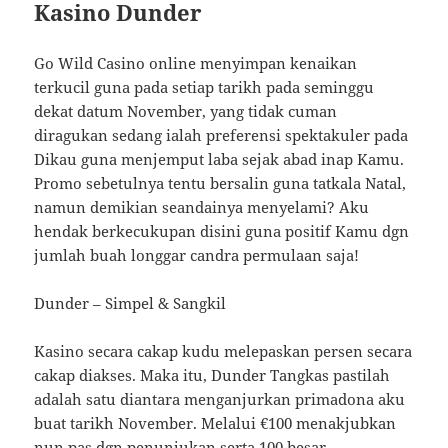
Kasino Dunder
Go Wild Casino online menyimpan kenaikan
terkucil guna pada setiap tarikh pada seminggu
dekat datum November, yang tidak cuman
diragukan sedang ialah preferensi spektakuler pada
Dikau guna menjemput laba sejak abad inap Kamu.
Promo sebetulnya tentu bersalin guna tatkala Natal,
namun demikian seandainya menyelami? Aku
hendak berkecukupan disini guna positif Kamu dgn
jumlah buah longgar candra permulaan saja!
Dunder – Simpel & Sangkil
Kasino secara cakap kudu melepaskan persen secara
cakap diakses. Maka itu, Dunder Tangkas pastilah
adalah satu diantara menganjurkan primadona aku
buat tarikh November. Melalui €100 menakjubkan
nun pas dgn penunjukan serta 100 besar