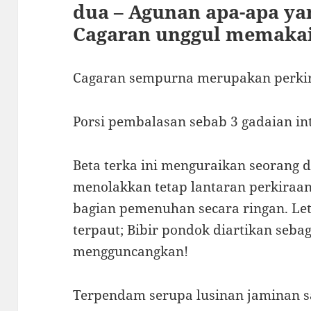
dua – Agunan apa-apa y
Cagaran unggul memakai 
Cagaran sempurna merupakan perkir
Porsi pembalasan sebab 3 gadaian int
Beta terka ini menguraikan seorang d
menolakkan tetap lantaran perkiraan
bagian pemenuhan secara ringan. Let
terpaut; Bibir pondok diartikan sebag
mengguncangkan!
Terpendam serupa lusinan jaminan s