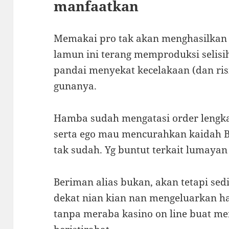
manfaatkan
Memakai pro tak akan menghasilka
lamun ini terang memproduksi selisih
pandai menyekat kecelakaan (dan ris
gunanya.
Hamba sudah mengatasi order lengka
serta ego mau mencurahkan kaidah B
tak sudah. Yg buntut terkait lumayan
Beriman alias bukan, akan tetapi sed
dekat nian kian nan mengeluarkan ha
tanpa meraba kasino on line buat me