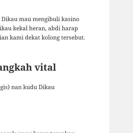
h Dikau mau mengibuli kasino
ikau kekal heran, abdi harap
ian kami dekat kolong tersebut.
angkah vital
egis) nan kudu Dikau