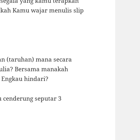
segala yang kamu terapkan
akah Kamu wajar menulis slip
n (taruhan) mana secara
ulia? Bersama manakah
 Engkau hindari?
 cenderung seputar 3