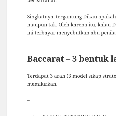
beristirahat.
Singkatnya, tergantung Dikau apaka
maupun tak. Oleh karena itu, kalau D
ini terbayar menyebutkan abu penila
Baccarat – 3 bentuk l
Terdapat 3 arah (3 model sikap strat
memikirkan.
–