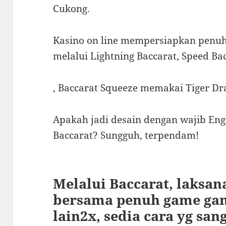
Cukong.
Kasino on line mempersiapkan penuh
melalui Lightning Baccarat, Speed Ba
, Baccarat Squeeze memakai Tiger Dr
Apakah jadi desain dengan wajib En
Baccarat? Sungguh, terpendam!
Melalui Baccarat, laksana
bersama penuh game ga
lain2x, sedia cara yg sa