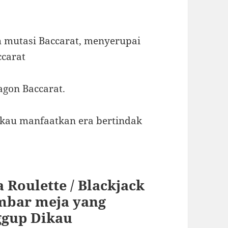
 mutasi Baccarat, menyerupai
ccarat
agon Baccarat.
gkau manfaatkan era bertindak
 Roulette / Blackjack
mbar meja yang
nggup Dikau