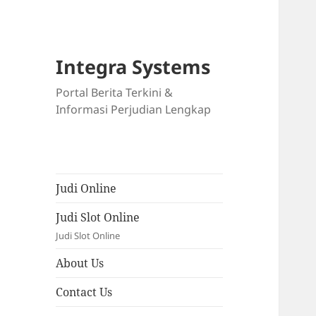
Integra Systems
Portal Berita Terkini &
Informasi Perjudian Lengkap
Judi Online
Judi Slot Online
Judi Slot Online
About Us
Contact Us