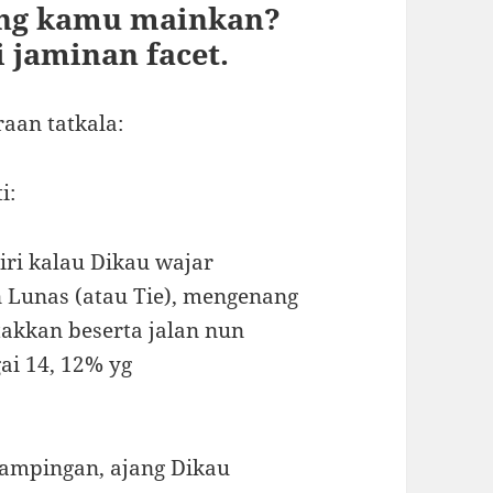
ang kamu mainkan?
jaminan facet.
aan tatkala:
i:
iri kalau Dikau wajar
 Lunas (atau Tie), mengenang
akkan beserta jalan nun
ai 14, 12% yg
ampingan, ajang Dikau