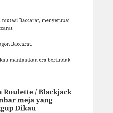
 mutasi Baccarat, menyerupai
ccarat
agon Baccarat.
gkau manfaatkan era bertindak
 Roulette / Blackjack
mbar meja yang
nggup Dikau