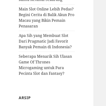
Main Slot Online Lebih Pedas?
Begini Cerita di Balik Akun Pro
Macau yang Bikin Pemain
Penasaran
Apa Sih yang Membuat Slot
Dari Pragmatic Jadi Favorit
Banyak Pemain di Indonesia?
Seberapa Menarik Sih Ulasan
Game Of Thrones
Microgaming untuk Para
Pecinta Slot dan Fantasy?
ARSIP