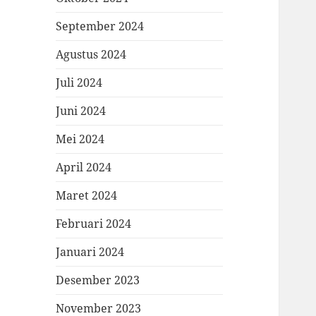
September 2024
Agustus 2024
Juli 2024
Juni 2024
Mei 2024
April 2024
Maret 2024
Februari 2024
Januari 2024
Desember 2023
November 2023