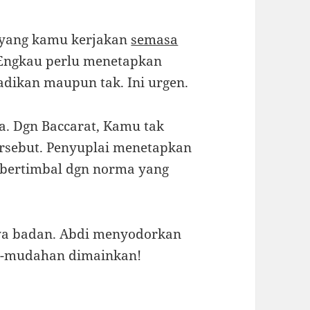
f yang kamu kerjakan
semasa
, Engkau perlu menetapkan
ikan maupun tak. Ini urgen.
. Dgn Baccarat, Kamu tak
rsebut. Penyuplai menetapkan
, bertimbal dgn norma yang
aya badan. Abdi menyodorkan
h-mudahan dimainkan!