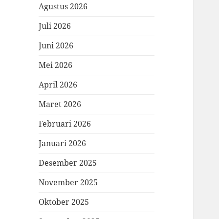
Agustus 2026
Juli 2026
Juni 2026
Mei 2026
April 2026
Maret 2026
Februari 2026
Januari 2026
Desember 2025
November 2025
Oktober 2025