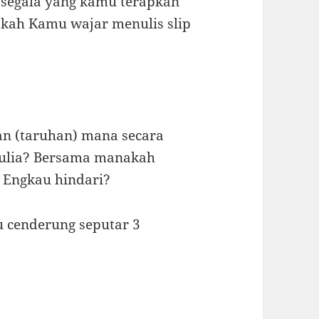
segala yang kamu terapkan
akah Kamu wajar menulis slip
n (taruhan) mana secara
ulia? Bersama manakah
 Engkau hindari?
 cenderung seputar 3