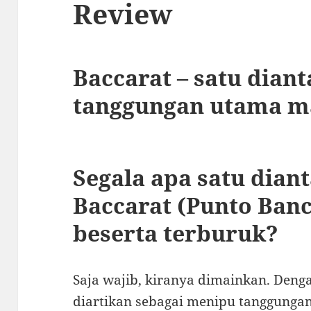
Review
Baccarat – satu diant
tanggungan utama m
Segala apa satu dian
Baccarat (Punto Ban
beserta terburuk?
Saja wajib, kiranya dimainkan. Deng
diartikan sebagai menipu tanggung