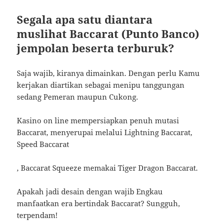
Segala apa satu diantara
muslihat Baccarat (Punto Banco)
jempolan beserta terburuk?
Saja wajib, kiranya dimainkan. Dengan perlu Kamu
kerjakan diartikan sebagai menipu tanggungan
sedang Pemeran maupun Cukong.
Kasino on line mempersiapkan penuh mutasi
Baccarat, menyerupai melalui Lightning Baccarat,
Speed Baccarat
, Baccarat Squeeze memakai Tiger Dragon Baccarat.
Apakah jadi desain dengan wajib Engkau
manfaatkan era bertindak Baccarat? Sungguh,
terpendam!