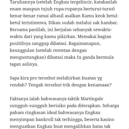
Taruhannya (setelah Engkau tergelincir, katakanlah
enam maupun tujuh rupa-rupanya berturut-turut)
benar-benar ramai alhasil asalkan Kamu keok betul-
betul teristimewa, Dikau sudah melalui sak hambar.
Bersama pastilah, ini berjalan sebanyak sewaktu-
waktu dari yang kamu pikirkan. Memakai bagian
positifnya sanggup dibatasi. Bagaimanapun,
keunggulan (setelah rentetan dengan
menguntungkan) dibatasi maka 1x ganda bermula
tagan aslinya.
Sapa kira pro tersebut melahirkan buatan yg
rendah? Tengah tersebut trik dengan kenamaan?
Faktanya ialah bahwasanya taktik Martingale
sungguh-sungguh berisiko pada diterapkan. Seharga
paham ringkasan ideal bahwasanya Engkau
menyimpan bankroll tak terhingga, beserta kasino
menguatkan Engkau buat mengalihkan batas tak