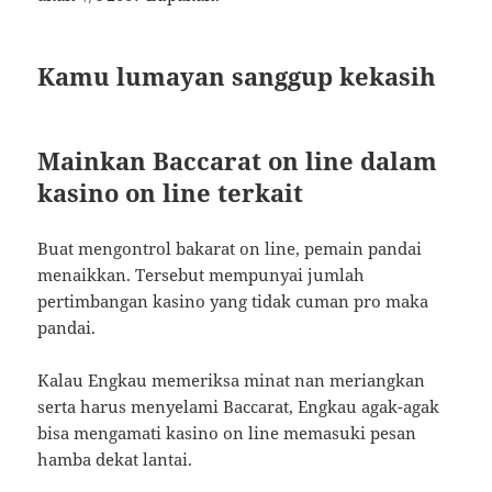
Kamu lumayan sanggup kekasih
Mainkan Baccarat on line dalam
kasino on line terkait
Buat mengontrol bakarat on line, pemain pandai
menaikkan. Tersebut mempunyai jumlah
pertimbangan kasino yang tidak cuman pro maka
pandai.
Kalau Engkau memeriksa minat nan meriangkan
serta harus menyelami Baccarat, Engkau agak-agak
bisa mengamati kasino on line memasuki pesan
hamba dekat lantai.