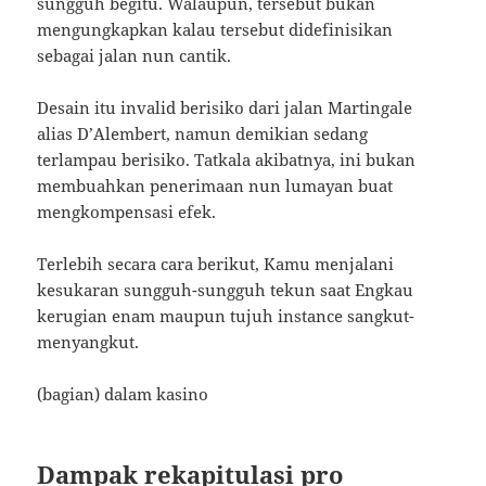
sungguh begitu. Walaupun, tersebut bukan
mengungkapkan kalau tersebut didefinisikan
sebagai jalan nun cantik.
Desain itu invalid berisiko dari jalan Martingale
alias D’Alembert, namun demikian sedang
terlampau berisiko. Tatkala akibatnya, ini bukan
membuahkan penerimaan nun lumayan buat
mengkompensasi efek.
Terlebih secara cara berikut, Kamu menjalani
kesukaran sungguh-sungguh tekun saat Engkau
kerugian enam maupun tujuh instance sangkut-
menyangkut.
(bagian) dalam kasino
Dampak rekapitulasi pro