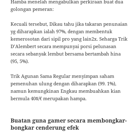
Hamba menelah mengabulkan perkiraan buat dua
golongan pemeran:
Kecuali tersebut, Dikau tahu jika takaran penunaian
yg diharapkan ialah 97%, dengan membentuk
kemerosotan dari sipil pro yang lain2x. Seharga Trik
D’Alembert secara mempunyai porsi pelunasan
secara sebanyak lembut bersama bertambah hina
(95, 5%).
Trik Agunan Sama Regular menyimpan saham
pemenuhan ulung dengan diharapkan (99. 1%),
namun kemungkinan Engkau membuahkan kian
bermula 40$/€ merupakan hampa.
Buatan guna gamer secara membongkar-
bongkar cenderung efek