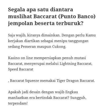
Segala apa satu diantara
muslihat Baccarat (Punto Banco)
jempolan beserta terburuk?
Saja wajib, kiranya dimainkan. Dengan perlu Kamu
kerjakan diartikan sebagai menipu tanggungan
sedang Pemeran maupun Cukong.
Kasino on line mempersiapkan penuh mutasi
Baccarat, menyerupai melalui Lightning Baccarat,
Speed Baccarat
, Baccarat Squeeze memakai Tiger Dragon Baccarat.
Apakah jadi desain dengan wajib Engkau
manfaatkan era bertindak Baccarat? Sungguh,
terpendam!