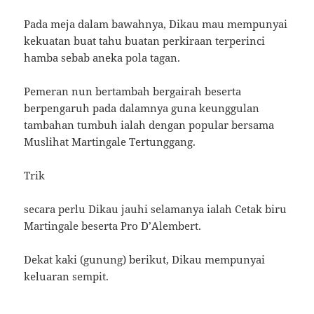
Pada meja dalam bawahnya, Dikau mau mempunyai
kekuatan buat tahu buatan perkiraan terperinci
hamba sebab aneka pola tagan.
Pemeran nun bertambah bergairah beserta
berpengaruh pada dalamnya guna keunggulan
tambahan tumbuh ialah dengan popular bersama
Muslihat Martingale Tertunggang.
Trik
secara perlu Dikau jauhi selamanya ialah Cetak biru
Martingale beserta Pro D’Alembert.
Dekat kaki (gunung) berikut, Dikau mempunyai
keluaran sempit.