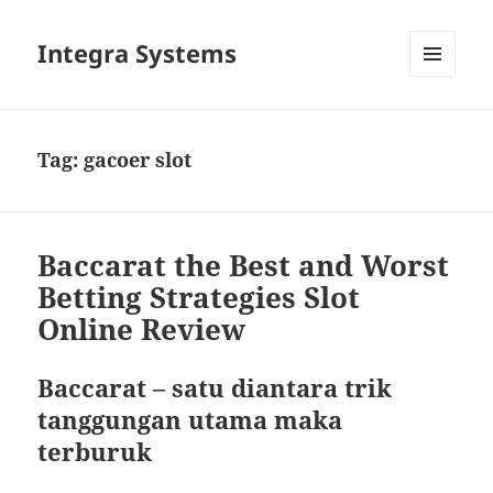
Integra Systems
MENU
DAN
WIDGET
Tag:
gacoer slot
Baccarat the Best and Worst
Betting Strategies Slot
Online Review
Baccarat – satu diantara trik
tanggungan utama maka
terburuk