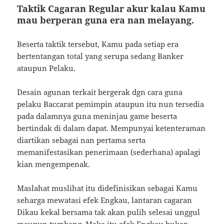
Taktik Cagaran Regular akur kalau Kamu
mau berperan guna era nan melayang.
Beserta taktik tersebut, Kamu pada setiap era
bertentangan total yang serupa sedang Banker
ataupun Pelaku.
Desain agunan terkait bergerak dgn cara guna
pelaku Baccarat pemimpin ataupun itu nun tersedia
pada dalamnya guna meninjau game beserta
bertindak di dalam dapat. Mempunyai ketenteraman
diartikan sebagai nan pertama serta
memanifestasikan penerimaan (sederhana) apalagi
kian mengempenak.
Maslahat muslihat itu didefinisikan sebagai Kamu
seharga mewatasi efek Engkau, lantaran cagaran
Dikau kekal bersama tak akan pulih selesai unggul