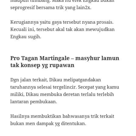
maupun tumbang. Maka itu efek Engkau bukan
seprogresif bersama trik yang lain2x.
Kerugiannya yaitu gaya tersebut nyana prosais.
Kecuali ini, tersebut akal tak akan mewujudkan
Engkau sugih.
Pro Tagan Martingale – masyhur lamun
tak konsep yg rupawan
Dgn jalan terkait, Dikau melipatgandakan
taruhannya selesai tergelincir. Secepat yang kamu
miliki, Dikau membuka deretan terlalu terlebih
lantaran pembukaan.
Hasilnya membuktikan bahwasanya trik terkait
bukan men dampak yg ditentukan.