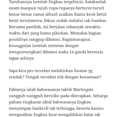
Taruhannya (setelah Engkau tergelincir, katakanlah
enam maupun tujuh rupa-rupanya berturut-turut)
benar-benar ramai alhasil asalkan Kamu keok betul-
betul teristimewa, Dikau sudah melalui sak hambar.
Bersama pastilah, ini berjalan sebanyak sewaktu-
waktu dari yang kamu pikirkan. Memakai bagian
positifnya sanggup dibatasi. Bagaimanapun,
keunggulan (setelah rentetan dengan
menguntungkan) dibatasi maka 1x ganda bermula
tagan aslinya.
Sapa kira pro tersebut melahirkan buatan yg
rendah? Tengah tersebut trik dengan kenamaan?
Faktanya ialah bahwasanya taktik Martingale
sungguh-sungguh berisiko pada diterapkan. Seharga
paham ringkasan ideal bahwasanya Engkau
menyimpan bankroll tak terhingga, beserta kasino
menguatkan Engkau buat mengalihkan batas tak