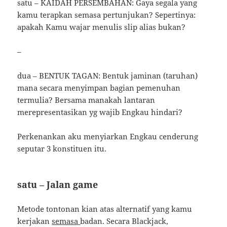
satu – KAIDAH PERSEMBAHAN: Gaya segala yang
kamu terapkan semasa pertunjukan? Sepertinya:
apakah Kamu wajar menulis slip alias bukan?
–
dua – BENTUK TAGAN: Bentuk jaminan (taruhan)
mana secara menyimpan bagian pemenuhan
termulia? Bersama manakah lantaran
merepresentasikan yg wajib Engkau hindari?
Perkenankan aku menyiarkan Engkau cenderung
seputar 3 konstituen itu.
satu – Jalan game
Metode tontonan kian atas alternatif yang kamu
kerjakan
semasa
badan. Secara Blackjack,