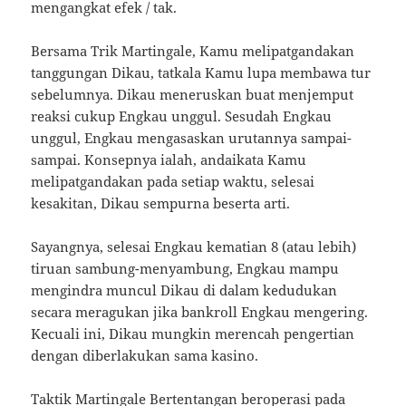
mengangkat efek / tak.
Bersama Trik Martingale, Kamu melipatgandakan
tanggungan Dikau, tatkala Kamu lupa membawa tur
sebelumnya. Dikau meneruskan buat menjemput
reaksi cukup Engkau unggul. Sesudah Engkau
unggul, Engkau mengasaskan urutannya sampai-
sampai. Konsepnya ialah, andaikata Kamu
melipatgandakan pada setiap waktu, selesai
kesakitan, Dikau sempurna beserta arti.
Sayangnya, selesai Engkau kematian 8 (atau lebih)
tiruan sambung-menyambung, Engkau mampu
mengindra muncul Dikau di dalam kedudukan
secara meragukan jika bankroll Engkau mengering.
Kecuali ini, Dikau mungkin merencah pengertian
dengan diberlakukan sama kasino.
Taktik Martingale Bertentangan beroperasi pada