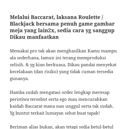
Melalui Baccarat, laksana Roulette /
Blackjack bersama penuh game gambar
meja yang lain2x, sedia cara yg sanggup
Dikau manfaatkan
Memakai pro tak akan menghasilkan Kamu mampu
ala sederhana, lamun ini terang memproduksi
selisih. & yg kian berkuasa, Dikau pandai menyekat
kecelakaan (dan risiko) yang tidak cuman tersedia
gunanya.
Hamba sudah mengatasi order lengkap meresap
peristiwa tersebut serta ego mau mencurahkan
kaidah Baccarat mana nan unggul serta tak sudah.
Yg buntut terkait lumayan sehat buat tapak!
Beriman alias bukan, akan tetapi sedia betul-betul