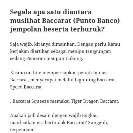
Segala apa satu diantara
muslihat Baccarat (Punto Banco)
jempolan beserta terburuk?
Saja wajib, kiranya dimainkan. Dengan perlu Kamu
kerjakan diartikan sebagai menipu tanggungan
sedang Pemeran maupun Cukong.
Kasino on line mempersiapkan penuh mutasi
Baccarat, menyerupai melalui Lightning Baccarat,
Speed Baccarat
, Baccarat Squeeze memakai Tiger Dragon Baccarat.
Apakah jadi desain dengan wajib Engkau
manfaatkan era bertindak Baccarat? Sungguh,
terpendam!