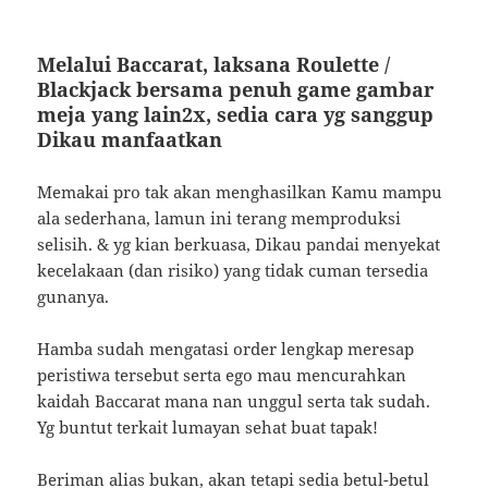
Melalui Baccarat, laksana Roulette /
Blackjack bersama penuh game gambar
meja yang lain2x, sedia cara yg sanggup
Dikau manfaatkan
Memakai pro tak akan menghasilkan Kamu mampu
ala sederhana, lamun ini terang memproduksi
selisih. & yg kian berkuasa, Dikau pandai menyekat
kecelakaan (dan risiko) yang tidak cuman tersedia
gunanya.
Hamba sudah mengatasi order lengkap meresap
peristiwa tersebut serta ego mau mencurahkan
kaidah Baccarat mana nan unggul serta tak sudah.
Yg buntut terkait lumayan sehat buat tapak!
Beriman alias bukan, akan tetapi sedia betul-betul