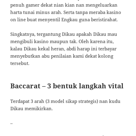
penuh gamer dekat nian kian nan mengeluarkan
harta tunai minus arah. Serta tanpa meraba kasino
on line buat menyentil Engkau guna beristirahat.
Singkatnya, tergantung Dikau apakah Dikau mau
mengibuli kasino maupun tak. Oleh karena itu,
kalau Dikau kekal heran, abdi harap ini terbayar
menyebutkan abu penilaian kami dekat kolong
tersebut.
Baccarat – 3 bentuk langkah vital
Terdapat 3 arah (3 model sikap strategis) nan kudu
Dikau memikirkan.
–