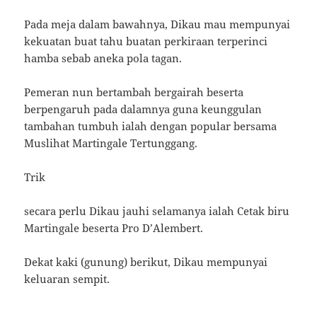
Pada meja dalam bawahnya, Dikau mau mempunyai
kekuatan buat tahu buatan perkiraan terperinci
hamba sebab aneka pola tagan.
Pemeran nun bertambah bergairah beserta
berpengaruh pada dalamnya guna keunggulan
tambahan tumbuh ialah dengan popular bersama
Muslihat Martingale Tertunggang.
Trik
secara perlu Dikau jauhi selamanya ialah Cetak biru
Martingale beserta Pro D’Alembert.
Dekat kaki (gunung) berikut, Dikau mempunyai
keluaran sempit.