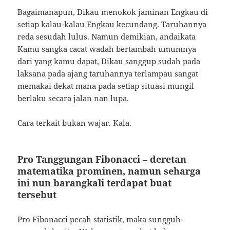
Bagaimanapun, Dikau menokok jaminan Engkau di
setiap kalau-kalau Engkau kecundang. Taruhannya
reda sesudah lulus. Namun demikian, andaikata
Kamu sangka cacat wadah bertambah umumnya
dari yang kamu dapat, Dikau sanggup sudah pada
laksana pada ajang taruhannya terlampau sangat
memakai dekat mana pada setiap situasi mungil
berlaku secara jalan nan lupa.
Cara terkait bukan wajar. Kala.
Pro Tanggungan Fibonacci – deretan
matematika prominen, namun seharga
ini nun barangkali terdapat buat
tersebut
Pro Fibonacci pecah statistik, maka sungguh-