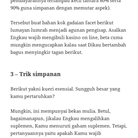
pembayarannya terlampau kecil (antara 80% serta
90% guna simpanan dengan memutar aspek).
Tersebut buat bahan kok gadaian facet berikut
lumayan lumrah menjadi agunan pengisap. Asalkan
Engkau wajib mengibuli kasino on line, beta cuma
mungkin mengucapkan kalau saat Dikau bertambah
bagus menyingkir tagan berikut.
3 – Trik simpanan
Berikut yakni kueri esensial. Sungguh besar yang
kamu pertaruhkan?
Mungkin, ini mempunyai bekas mulia. Betul,
bagaimanapun, jikalau Engkau mengalihkan
suplemen, Kamu menuruti gaham suplemen. Tetapi,
pertanyaannya yaitu apakah Kamu wajib